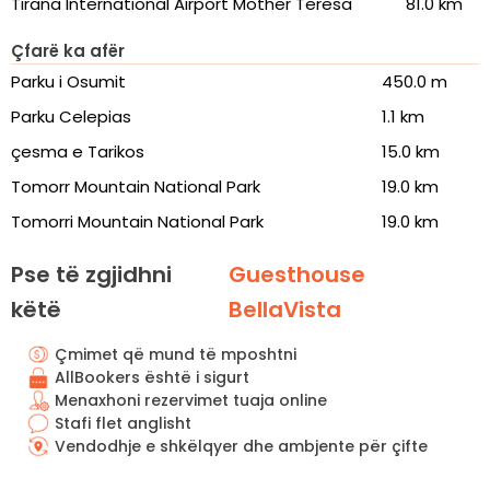
Tirana International Airport Mother Teresa
81.0 km
Çfarë ka afër
Parku i Osumit
450.0 m
Parku Celepias
1.1 km
çesma e Tarikos
15.0 km
Tomorr Mountain National Park
19.0 km
Tomorri Mountain National Park
19.0 km
Pse të zgjidhni
Guesthouse
këtë
BellaVista
Çmimet që mund të mposhtni
AllBookers është i sigurt
Menaxhoni rezervimet tuaja online
Stafi flet anglisht
Vendodhje e shkëlqyer dhe ambjente për çifte