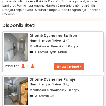
pranë shtratit,
tharëse flokësh,
Pantofla,
Pamje nga mali,
Kanale
kabllore ,
Pamje nga kopshti,
Hapësirë ngrënieje në natyrë ,
Shih
Detajet,
Hyrje private ,
Makina e larjes ,
Hapsirë ngrënieje ,
Tharëse
rrobash
Leaflet
© OpenStreetMap © CARTO
|
+
Disponibiliteti
−
Dhomë Dyshe me Ballkon
Numri i mysafirëve
· 2
ⓘ
Madhësia e dhomës:
18.0
sqm
1 · Krevat Dysh i Madh
Price for:
+
Shfaq Çmimet »
Dhomë Dyshe me Pamje
Numri i mysafirëve
· 2
ⓘ
Madhësia e dhomës:
20.0
sqm
2 · Krevat tek