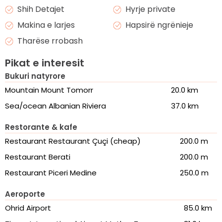
Shih Detajet
Hyrje private
Makina e larjes
Hapsirë ngrënieje
Tharëse rrobash
Pikat e interesit
Bukuri natyrore
Mountain Mount Tomorr
20.0 km
Sea/ocean Albanian Riviera
37.0 km
Restorante & kafe
Restaurant Restaurant Çuçi (cheap)
200.0 m
Restaurant Berati
200.0 m
Restaurant Piceri Medine
250.0 m
Aeroporte
Ohrid Airport
85.0 km