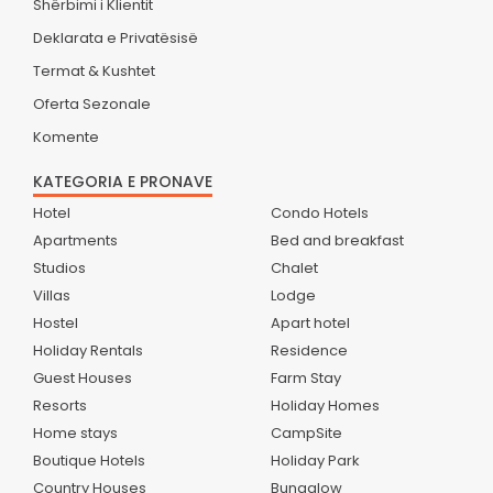
Shërbimi i Klientit
Deklarata e Privatësisë
Termat & Kushtet
Oferta Sezonale
Komente
KATEGORIA E PRONAVE
Hotel
Condo Hotels
Apartments
Bed and breakfast
Studios
Chalet
Villas
Lodge
Hostel
Apart hotel
Holiday Rentals
Residence
Guest Houses
Farm Stay
Resorts
Holiday Homes
Home stays
CampSite
Boutique Hotels
Holiday Park
Country Houses
Bungalow