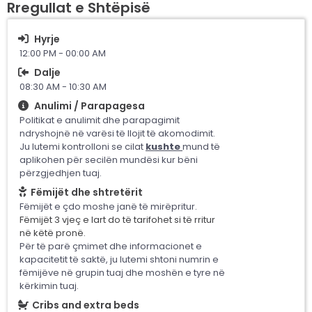
Rregullat e Shtëpisë
Hyrje
12:00 PM - 00:00 AM
Dalje
08:30 AM - 10:30 AM
Anulimi / Parapagesa
Politikat e anulimit dhe parapagimit
ndryshojnë në varësi të llojit të akomodimit.
Ju lutemi kontrolloni se cilat
kushte
mund të
aplikohen për secilën mundësi kur bëni
përzgjedhjen tuaj.
Fëmijët dhe shtretërit
Fëmijët e çdo moshe janë të mirëpritur.
Fëmijët 3 vjeç e lart do të tarifohet si të rritur
në këtë pronë.
Për të parë çmimet dhe informacionet e
kapacitetit të saktë, ju lutemi shtoni numrin e
fëmijëve në grupin tuaj dhe moshën e tyre në
kërkimin tuaj.
Cribs and extra beds