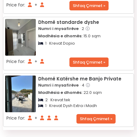
Price for:
+
Shfaq Çmimet »
Dhomë standarde dyshe
Numri i mysafirëve
· 2
ⓘ
Madhësia e dhomës:
15.0
sqm
1 · Krevat Dopio
Price for:
+
Shfaq Çmimet »
Dhomë Katërshe me Banjo Private
Numri i mysafirëve
· 4
ⓘ
Madhësia e dhomës:
22.0
sqm
2 · Krevat tek
1 · Krevat Dysh Extra i Madh
Price for:
+
Shfaq Çmimet »