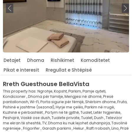
Para
Më
Detajet
Dhoma
Rishikimet
Komoditetet
Pikat e interesit
Rregullat e Shtëpisë
Rreth
Guesthouse BellaVista
This property has:
Ngrohje,
Kopsht,
Parkim,
Pamje qyteti,
Kondicioner ,
Dhoma për familje,
Mengjesi në dhomë,
Presë
pantallonash,
Wi-Fi,
Porta sigurie për fëmijë,
Shërbim dhome,
Fruta,
Pishinë e jashtme (sezonal),
Hyrje me çelës,
Parkim në rrugë,
Kuzhinë e përbashkët ,
Pa tym në të gjithë,
Tualet,
Letër higjienike,
Peshqirë,
Vaskë ose dush,
Tualete private,
Tualet,
Dush ,
Televizor
me ekran të sheshtë,
TV,
Dhoma ku nuk lejohet duhanpirja,
Tavolinë
ngrënieje ,
Frigorifer ,
Garazh parkimi ,
Hekur ,
Raft rrobash,
Lino,
Prizë