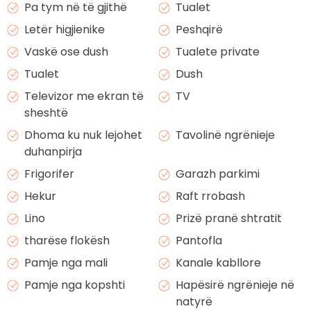
Pa tym në të gjithë
Tualet
Letër higjienike
Peshqirë
Vaskë ose dush
Tualete private
Tualet
Dush
Televizor me ekran të
TV
sheshtë
Dhoma ku nuk lejohet
Tavolinë ngrënieje
duhanpirja
Frigorifer
Garazh parkimi
Hekur
Raft rrobash
Lino
Prizë pranë shtratit
tharëse flokësh
Pantofla
Pamje nga mali
Kanale kabllore
Pamje nga kopshti
Hapësirë ngrënieje në
natyrë