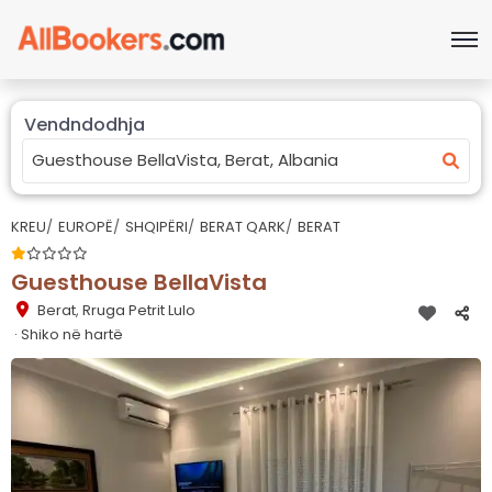
Vendndodhja
KREU
EUROPË
SHQIPËRI
BERAT QARK
BERAT
Guesthouse BellaVista
Berat
,
Rruga Petrit Lulo
· Shiko në hartë