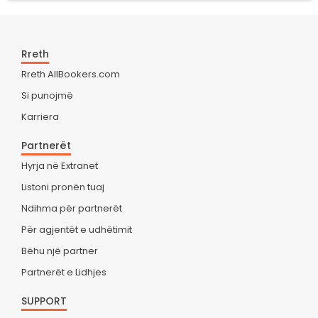
Rreth
Rreth AllBookers.com
Si punojmë
Karriera
Partnerët
Hyrja në Extranet
Listoni pronën tuaj
Ndihma për partnerët
Për agjentët e udhëtimit
Bëhu një partner
Partnerët e Lidhjes
SUPPORT