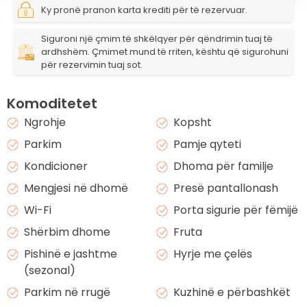
Ky pronë pranon karta krediti për të rezervuar.
Siguroni një çmim të shkëlqyer për qëndrimin tuaj të
ardhshëm. Çmimet mund të rriten, kështu që sigurohuni
për rezervimin tuaj sot.
Komoditetet
Ngrohje
Kopsht
Parkim
Pamje qyteti
Kondicioner
Dhoma për familje
Mengjesi në dhomë
Presë pantallonash
Wi-Fi
Porta sigurie për fëmijë
Shërbim dhome
Fruta
Pishinë e jashtme
Hyrje me çelës
(sezonal)
Parkim në rrugë
Kuzhinë e përbashkët