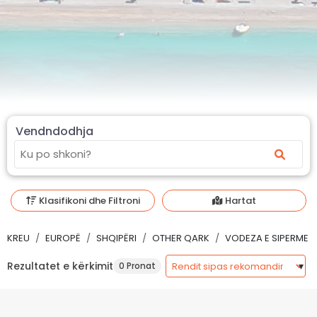
Vendndodhja
Klasifikoni dhe Filtroni
Hartat
KREU
EUROPË
SHQIPËRI
OTHER QARK
VODEZA E SIPERME
Rezultatet e kërkimit
0 Pronat