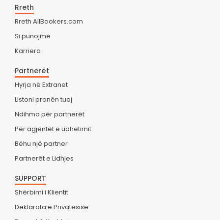
Rreth
Rreth AllBookers.com
Si punojmë
Karriera
Partnerët
Hyrja në Extranet
Listoni pronën tuaj
Ndihma për partnerët
Për agjentët e udhëtimit
Bëhu një partner
Partnerët e Lidhjes
SUPPORT
Shërbimi i Klientit
Deklarata e Privatësisë