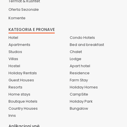
Termat & Kushtet
Oferta Sezonale
Komente
KATEGORIA E PRONAVE
Hotel
Condo Hotels
Apartments
Bed and breakfast
Studios
Chalet
Villas
Lodge
Hostel
Apart hotel
Holiday Rentals
Residence
Guest Houses
Farm Stay
Resorts
Holiday Homes
Home stays
CampSite
Boutique Hotels
Holiday Park
Country Houses
Bungalow
Inns
Aplikacioni ynë