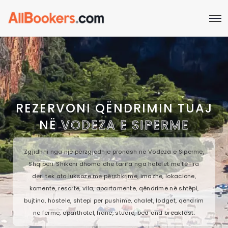
REZERVONI QËNDRIMIN TUAJ
NË
VODEZA E SIPERME
Zgjidhni nga një përzgjedhje pronash në Vodeza e Siperme,
Shqipëri. Shikoni dhoma dhe tarifa nga hotelet më të lira
deri tek ato luksoze me përshkrime, imazhe, lokacione,
komente, resorte, vila, apartamente, qëndrime në shtëpi,
bujtina, hostele, shtepi per pushime, chalet, lodget, qëndrim
në fermë, aparthotel, hanë, studio, bed and breakfast.