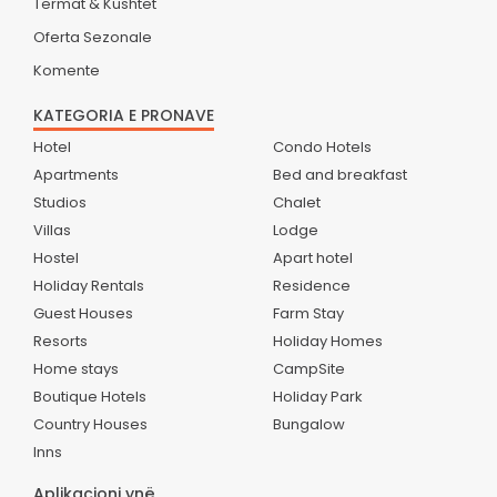
Termat & Kushtet
Oferta Sezonale
Komente
KATEGORIA E PRONAVE
Hotel
Condo Hotels
Apartments
Bed and breakfast
Studios
Chalet
Villas
Lodge
Hostel
Apart hotel
Holiday Rentals
Residence
Guest Houses
Farm Stay
Resorts
Holiday Homes
Home stays
CampSite
Boutique Hotels
Holiday Park
Country Houses
Bungalow
Inns
Aplikacioni ynë