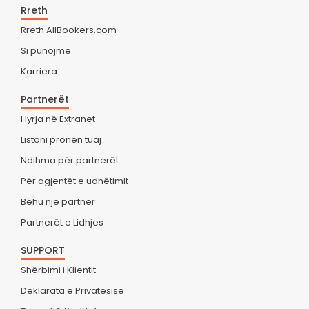
Rreth
Rreth AllBookers.com
Si punojmë
Karriera
Partnerët
Hyrja në Extranet
Listoni pronën tuaj
Ndihma për partnerët
Për agjentët e udhëtimit
Bëhu një partner
Partnerët e Lidhjes
SUPPORT
Shërbimi i Klientit
Deklarata e Privatësisë