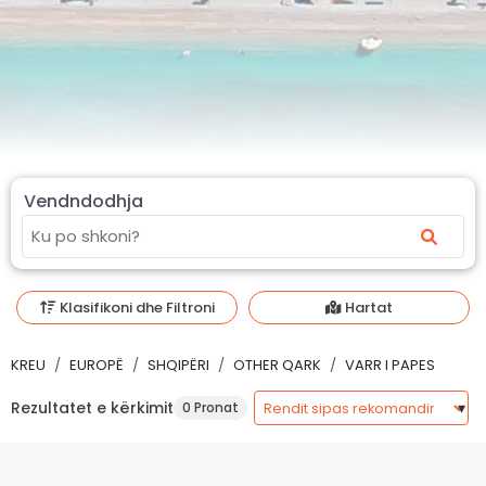
Vendndodhja
Klasifikoni dhe Filtroni
Hartat
KREU
EUROPË
SHQIPËRI
OTHER QARK
VARR I PAPES
Rezultatet e kërkimit
0 Pronat