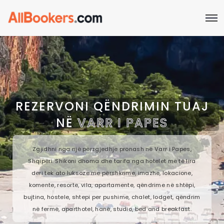
REZERVONI QËNDRIMIN TUAJ
NË
VARR I PAPES
Zgjidhni nga një përzgjedhje pronash në Varr i Papes,
Shqipëri. Shikoni dhoma dhe tarifa nga hotelet më të lira
deri tek ato luksoze me përshkrime, imazhe, lokacione,
komente, resorte, vila, apartamente, qëndrime në shtëpi,
bujtina, hostele, shtepi per pushime, chalet, lodget, qëndrim
në fermë, aparthotel, hanë, studio, bed and breakfast.