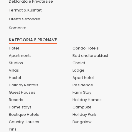
Deklarata e Privatësisë
Termat & Kushtet
Oferta Sezonale
Komente
KATEGORIA E PRONAVE
Hotel
Condo Hotels
Apartments
Bed and breakfast
Studios
Chalet
Villas
Lodge
Hostel
Apart hotel
Holiday Rentals
Residence
Guest Houses
Farm Stay
Resorts
Holiday Homes
Home stays
CampSite
Boutique Hotels
Holiday Park
Country Houses
Bungalow
Inns