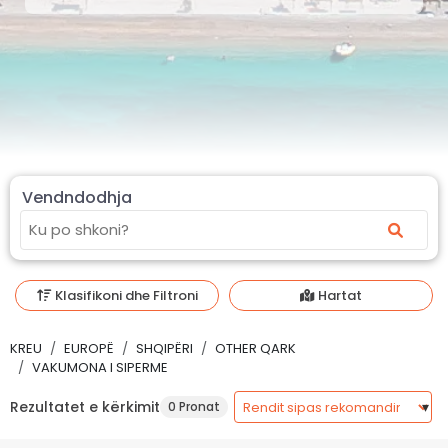
Vendndodhja
Klasifikoni dhe Filtroni
Hartat
KREU
EUROPË
SHQIPËRI
OTHER QARK
VAKUMONA I SIPERME
Rezultatet e kërkimit
0 Pronat