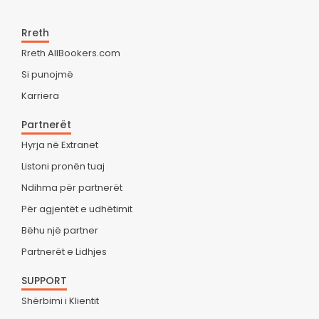
Rreth
Rreth AllBookers.com
Si punojmë
Karriera
Partnerët
Hyrja në Extranet
Listoni pronën tuaj
Ndihma për partnerët
Për agjentët e udhëtimit
Bëhu një partner
Partnerët e Lidhjes
SUPPORT
Shërbimi i Klientit