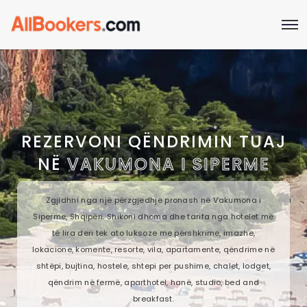
REZERVONI QËNDRIMIN TUAJ
NË
VAKUMONA I SIPERME
Zgjidhni nga një përzgjedhje pronash në Vakumona i
Siperme, Shqipëri. Shikoni dhoma dhe tarifa nga hotelet më
të lira deri tek ato luksoze me përshkrime, imazhe,
lokacione, komente, resorte, vila, apartamente, qëndrime në
shtëpi, bujtina, hostele, shtepi per pushime, chalet, lodget,
qëndrim në fermë, aparthotel, hanë, studio, bed and
breakfast.