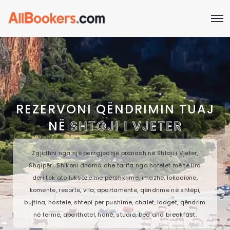
REZERVONI QËNDRIMIN TUAJ
NË
SHTOJI I VJETER
Zgjidhni nga një përzgjedhje pronash në Shtoji i Vjeter,
Shqipëri. Shikoni dhoma dhe tarifa nga hotelet më të lira
deri tek ato luksoze me përshkrime, imazhe, lokacione,
komente, resorte, vila, apartamente, qëndrime në shtëpi,
bujtina, hostele, shtepi per pushime, chalet, lodget, qëndrim
në fermë, aparthotel, hanë, studio, bed and breakfast.