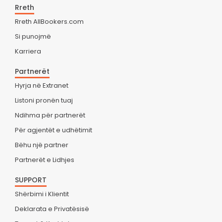
Rreth
Rreth AllBookers.com
Si punojmë
Karriera
Partnerët
Hyrja në Extranet
Listoni pronën tuaj
Ndihma për partnerët
Për agjentët e udhëtimit
Bëhu një partner
Partnerët e Lidhjes
SUPPORT
Shërbimi i Klientit
Deklarata e Privatësisë