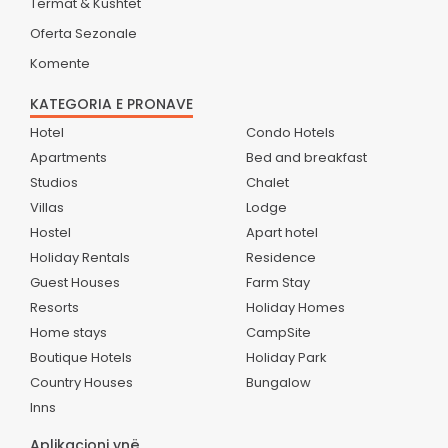
Termat & Kushtet
Oferta Sezonale
Komente
KATEGORIA E PRONAVE
Hotel
Condo Hotels
Apartments
Bed and breakfast
Studios
Chalet
Villas
Lodge
Hostel
Apart hotel
Holiday Rentals
Residence
Guest Houses
Farm Stay
Resorts
Holiday Homes
Home stays
CampSite
Boutique Hotels
Holiday Park
Country Houses
Bungalow
Inns
Aplikacioni ynë