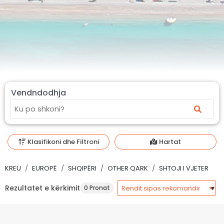
Vendndodhja
Klasifikoni dhe Filtroni
Hartat
KREU
EUROPË
SHQIPËRI
OTHER QARK
SHTOJI I VJETER
Rezultatet e kërkimit
0 Pronat