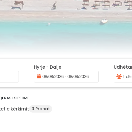
Hyrje - Dalje
Udhëta
1 dh
QERAS I SIPERME
et e kërkimit
0 Pronat