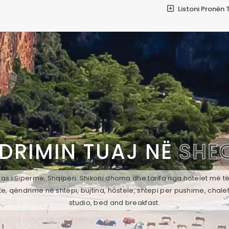
Listoni Pronën 
DRIMIN TUAJ NË
SHEQ
s i Siperme, Shqipëri. Shikoni dhoma dhe tarifa nga hotelet më të 
e, qëndrime në shtëpi, bujtina, hostele, shtepi per pushime, chale
studio, bed and breakfast.