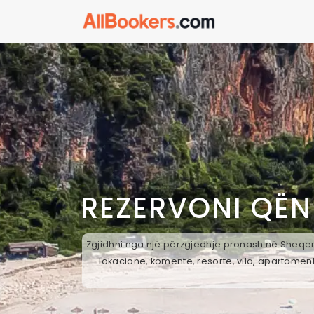
REZERVONI QËN
Zgjidhni nga një përzgjedhje pronash në Sheqera
lokacione, komente, resorte, vila, apartament