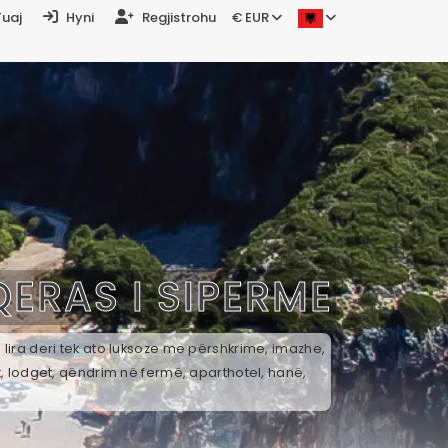
Tuaj
Hyni
Regjistrohu
€ EUR
ERAS I SIPERME
lira deri tek ato luksoze me përshkrime, imazhe,
t, lodget, qëndrim në fermë, aparthotel, hanë,