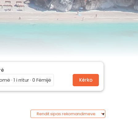
rë
omë · 1 i rritur · 0 Fëmijë
Kërko