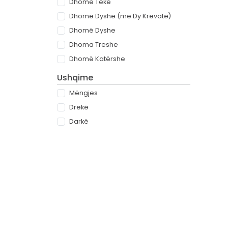
Dhomë Teke
Dhomë Dyshe (me Dy Krevatë)
Dhomë Dyshe
Dhoma Treshe
Dhomë Katërshe
Ushqime
Mëngjes
Drekë
Darkë
All-inclusive
Rreth
Partnerët