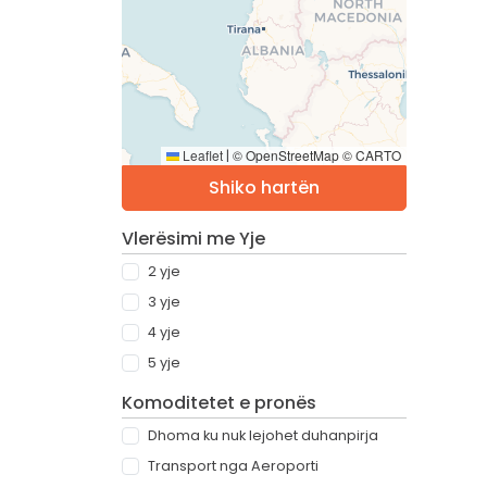
Leaflet
© OpenStreetMap © CARTO
|
Shiko hartën
Vlerësimi me Yje
2 yje
3 yje
4 yje
5 yje
Komoditetet e pronës
Dhoma ku nuk lejohet duhanpirja
Transport nga Aeroporti