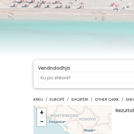
Vendndodhja
KREU
EUROPË
SHQIPËRI
OTHER QARK
SHE
Rezultat
+
−