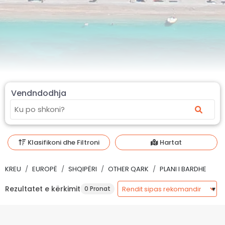
Vendndodhja
Klasifikoni dhe Filtroni
Hartat
KREU
EUROPË
SHQIPËRI
OTHER QARK
PLANI I BARDHE
Rezultatet e kërkimit
0 Pronat