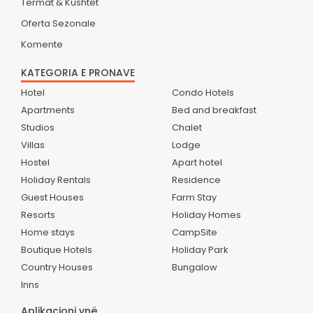
Termat & Kushtet
Oferta Sezonale
Komente
KATEGORIA E PRONAVE
Hotel
Condo Hotels
Apartments
Bed and breakfast
Studios
Chalet
Villas
Lodge
Hostel
Apart hotel
Holiday Rentals
Residence
Guest Houses
Farm Stay
Resorts
Holiday Homes
Home stays
CampSite
Boutique Hotels
Holiday Park
Country Houses
Bungalow
Inns
Aplikacioni ynë