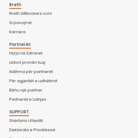
Rreth
Rreth AllBookers.com
Si punojmë
Karriera
Partnerët
Hyrja në Extranet
Listoni pronën tuaj
Ndihma për partnerët
Për agjentët e udhëtimit
Bëhu një partner
Partnerët e Lidhjes
SUPPORT
Shërbimi i Klientit
Deklarata e Privatësisë