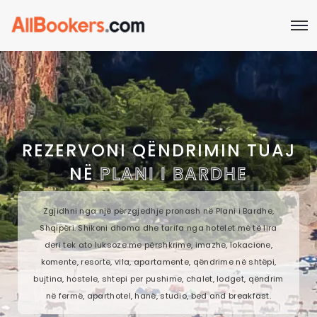
REZERVONI QËNDRIMIN TUAJ
NË
PLANI I BARDHE
Zgjidhni nga një përzgjedhje pronash në Plani i Bardhe,
Shqipëri. Shikoni dhoma dhe tarifa nga hotelet më të lira
deri tek ato luksoze me përshkrime, imazhe, lokacione,
komente, resorte, vila, apartamente, qëndrime në shtëpi,
bujtina, hostele, shtepi per pushime, chalet, lodget, qëndrim
në fermë, aparthotel, hanë, studio, bed and breakfast.