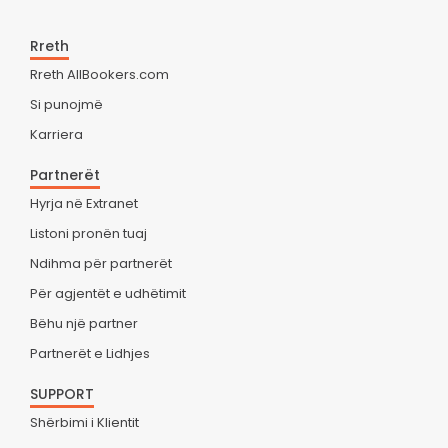
Rreth
Rreth AllBookers.com
Si punojmë
Karriera
Partnerët
Hyrja në Extranet
Listoni pronën tuaj
Ndihma për partnerët
Për agjentët e udhëtimit
Bëhu një partner
Partnerët e Lidhjes
SUPPORT
Shërbimi i Klientit