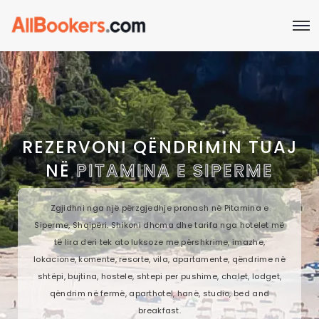
REZERVONI QËNDRIMIN TUAJ
NË
PITAMINA E SIPERME
Zgjidhni nga një përzgjedhje pronash në Pitamina e
Siperme, Shqipëri. Shikoni dhoma dhe tarifa nga hotelet më
të lira deri tek ato luksoze me përshkrime, imazhe,
lokacione, komente, resorte, vila, apartamente, qëndrime në
shtëpi, bujtina, hostele, shtepi per pushime, chalet, lodget,
qëndrim në fermë, aparthotel, hanë, studio, bed and
breakfast.