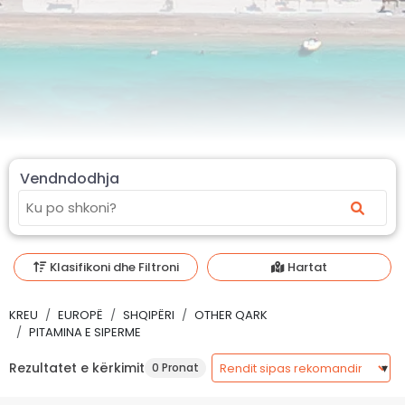
Vendndodhja
Klasifikoni dhe Filtroni
Hartat
KREU
EUROPË
SHQIPËRI
OTHER QARK
PITAMINA E SIPERME
Rezultatet e kërkimit
0 Pronat