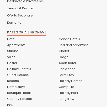
Deklarata e Privatësisë
Termat & Kushtet
Oferta Sezonale
Komente
KATEGORIA E PRONAVE
Hotel
Condo Hotels
Apartments
Bed and breakfast
Studios
Chalet
Villas
Lodge
Hostel
Apart hotel
Holiday Rentals
Residence
Guest Houses
Farm Stay
Resorts
Holiday Homes
Home stays
CampSite
Boutique Hotels
Holiday Park
Country Houses
Bungalow
Inns