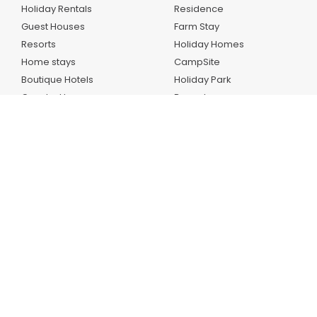
Holiday Rentals
Residence
Guest Houses
Farm Stay
Resorts
Holiday Homes
Home stays
CampSite
Boutique Hotels
Holiday Park
Country Houses
Bungalow
Inns
Aplikacioni ynë
AllBookers.com
is an online travel and accommodation booking
platform that allows users to search, compare, and reserve
places to stay — hotels, apartments, villas, and guesthouses
worldwide.
E drejta e autorit © 2020-
2026
Allbookers.com™ .
All rights
reserved.