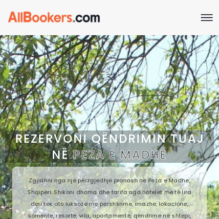
REZERVONI QËNDRIMIN TUAJ
NË
PEZA E MADHE
Zgjidhni nga një përzgjedhje pronash në Peza e Madhe,
Shqipëri. Shikoni dhoma dhe tarifa nga hotelet më të lira
deri tek ato luksoze me përshkrime, imazhe, lokacione,
komente, resorte, vila, apartamente, qëndrime në shtëpi,