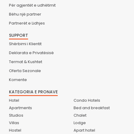
Për agjentët e udhëtimit
Bëhu një partner
Partnerët e Lidhjes
SUPPORT
Shërbimi i Klientit
Deklarata e Privatësisë
Termat & Kushtet
Oferta Sezonale
Komente
KATEGORIA E PRONAVE
Hotel
Condo Hotels
Apartments
Bed and breakfast
Studios
Chalet
Villas
Lodge
Hostel
Apart hotel