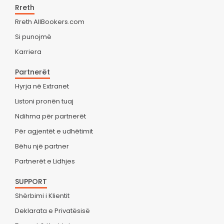
Rreth
Rreth AllBookers.com
Si punojmë
Karriera
Partnerët
Hyrja në Extranet
Listoni pronën tuaj
Ndihma për partnerët
Për agjentët e udhëtimit
Bëhu një partner
Partnerët e Lidhjes
SUPPORT
Shërbimi i Klientit
Deklarata e Privatësisë