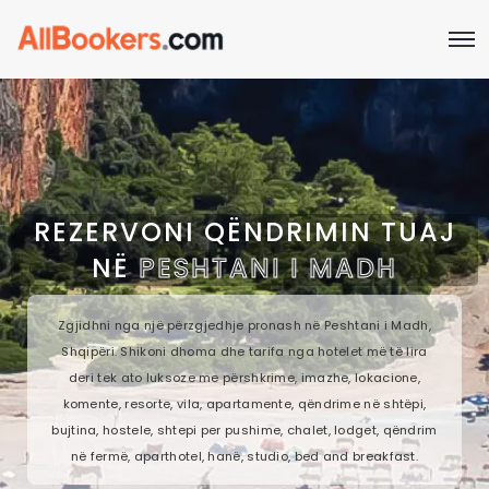
REZERVONI QËNDRIMIN TUAJ
NË
PESHTANI I MADH
Zgjidhni nga një përzgjedhje pronash në Peshtani i Madh,
Shqipëri. Shikoni dhoma dhe tarifa nga hotelet më të lira
deri tek ato luksoze me përshkrime, imazhe, lokacione,
komente, resorte, vila, apartamente, qëndrime në shtëpi,
bujtina, hostele, shtepi per pushime, chalet, lodget, qëndrim
në fermë, aparthotel, hanë, studio, bed and breakfast.