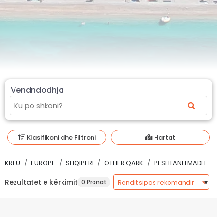
Vendndodhja
Klasifikoni dhe Filtroni
Hartat
KREU
EUROPË
SHQIPËRI
OTHER QARK
PESHTANI I MADH
Rezultatet e kërkimit
0 Pronat