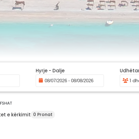
Hyrje - Dalje
Udhëta
1 dh
 FSHAT
et e kërkimit
0 Pronat