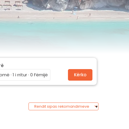
rë
omë · 1 i rritur · 0 Fëmijë
Kërko