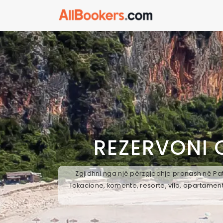
REZERVONI 
Zgjidhni nga një përzgjedhje pronash në Pat
lokacione, komente, resorte, vila, apartament