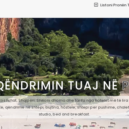
Listoni Pronën 
QËNDRIMIN TUAJ NË
os Fshat, Shqipëri. Shikoni dhoma dhe tarifa nga hotelet më të lira
e, qëndrime në shtëpi, bujtina, hostele, shtepi per pushime, chale
studio, bed and breakfast.