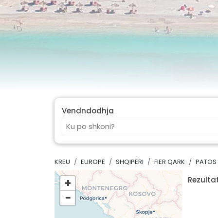
Vendndodhja
KREU
EUROPË
SHQIPËRI
FIER QARK
PATOS
Rezultat
+
−