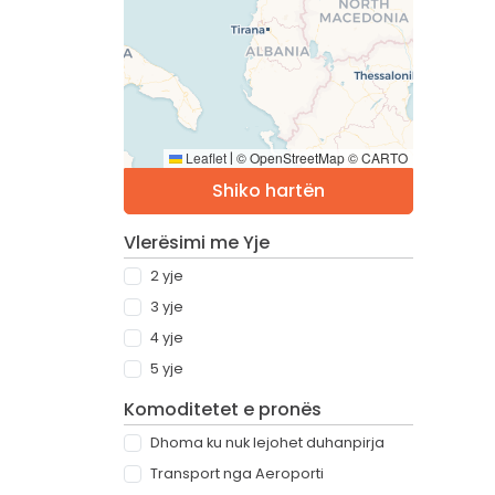
Leaflet
© OpenStreetMap © CARTO
|
Shiko hartën
Vlerësimi me Yje
2 yje
3 yje
4 yje
5 yje
Komoditetet e pronës
Dhoma ku nuk lejohet duhanpirja
Transport nga Aeroporti