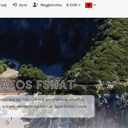
Tuaj
Hyni
Regjistrohu
€ EUR
PATOS FSHAT
 deri tek ato luksoze me përshkrime, imazhe,
t, lodget, qëndrim në fermë, aparthotel, hanë,