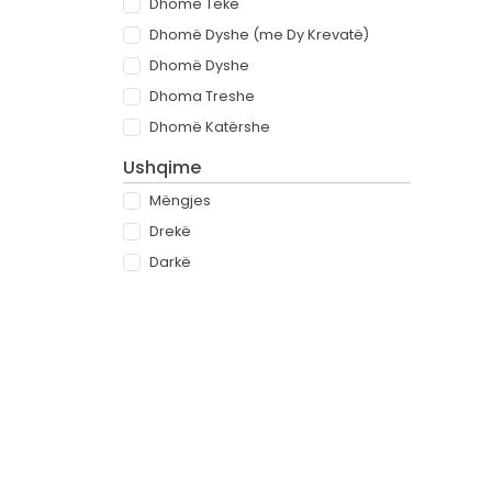
Dhomë Teke
Dhomë Dyshe (me Dy Krevatë)
Dhomë Dyshe
Dhoma Treshe
Dhomë Katërshe
Ushqime
Mëngjes
Drekë
Darkë
All-inclusive
Rreth
Partnerët