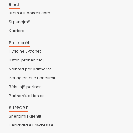
Rreth
Rreth AllBookers.com
Si punojmë
Karriera
Partnerët
Hyrja në Extranet
Listoni pronën tuaj
Ndihma për partnerët
Për agjentët e udhëtimit
Bëhu një partner
Partnerët e Lidhjes
SUPPORT
Shërbimi i Klientit
Deklarata e Privatësisë