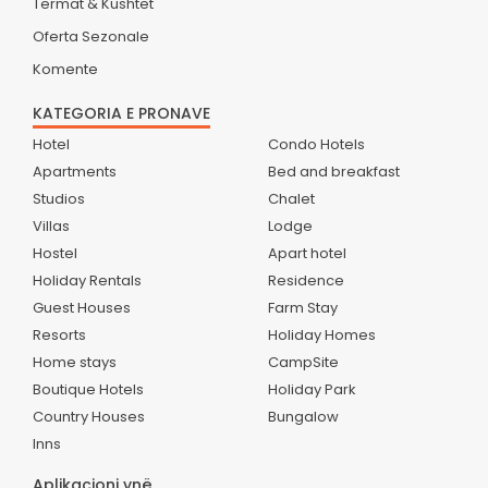
Termat & Kushtet
Oferta Sezonale
Komente
KATEGORIA E PRONAVE
Hotel
Condo Hotels
Apartments
Bed and breakfast
Studios
Chalet
Villas
Lodge
Hostel
Apart hotel
Holiday Rentals
Residence
Guest Houses
Farm Stay
Resorts
Holiday Homes
Home stays
CampSite
Boutique Hotels
Holiday Park
Country Houses
Bungalow
Inns
Aplikacioni ynë