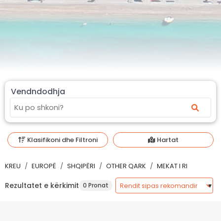
Vendndodhja
Klasifikoni dhe Filtroni
Hartat
KREU
EUROPË
SHQIPËRI
OTHER QARK
MEKAT I RI
Rezultatet e kërkimit
0 Pronat