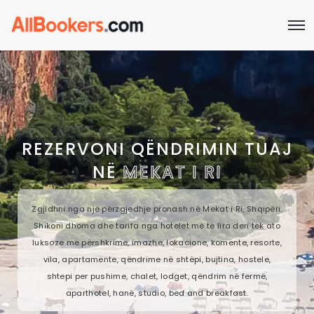
REZERVONI QËNDRIMIN TUAJ
NË
MEKAT I RI
Zgjidhni nga një përzgjedhje pronash në Mekat i Ri, Shqipëri.
Shikoni dhoma dhe tarifa nga hotelet më të lira deri tek ato
luksoze me përshkrime, imazhe, lokacione, komente, resorte,
vila, apartamente, qëndrime në shtëpi, bujtina, hostele,
shtepi per pushime, chalet, lodget, qëndrim në fermë,
aparthotel, hanë, studio, bed and breakfast.