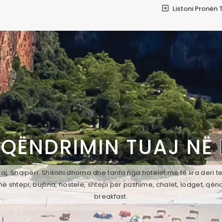
Listoni Pronën 
 QËNDRIMIN TUAJ NË
aj, Shqipëri. Shikoni dhoma dhe tarifa nga hotelet më të lira deri 
ë shtëpi, bujtina, hostele, shtepi per pushime, chalet, lodget, qën
breakfast.