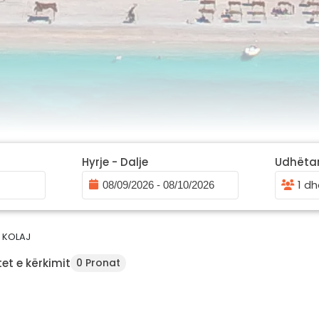
Hyrje - Dalje
Udhëta
1 dh
I KOLAJ
et e kërkimit
0 Pronat