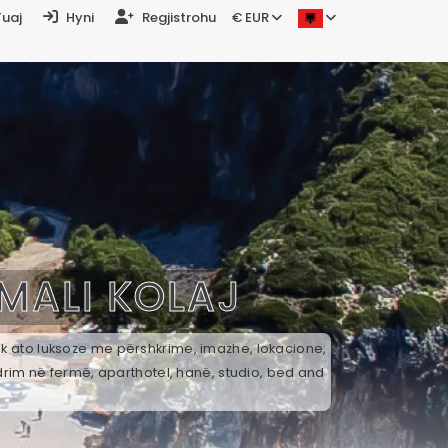
Tuaj
Hyni
Regjistrohu
€ EUR
MALI KOLAJ
tek ato luksoze me përshkrime, imazhe, lokacione,
drim në fermë, aparthotel, hanë, studio, bed and