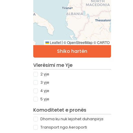
Leaflet
© OpenStreetMap © CARTO
|
Shiko hartën
Vlerësimi me Yje
2 yje
3 yje
4 yje
5 yje
Komoditetet e pronës
Dhoma ku nuk lejohet duhanpirja
Transport nga Aeroporti