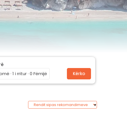
rë
omë · 1 i rritur · 0 Fëmijë
Kërko