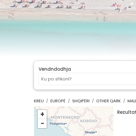
Vendndodhja
KREU
EUROPË
SHQIPËRI
OTHER QARK
MAL
Rezultat
+
−