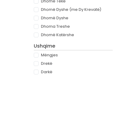
Dhomë Teke
Dhomë Dyshe (me Dy Krevatë)
Dhomë Dyshe
Dhoma Treshe
Dhomë Katërshe
Ushqime
Mëngjes
Drekë
Darkë
All-inclusive
Rreth
Partnerët