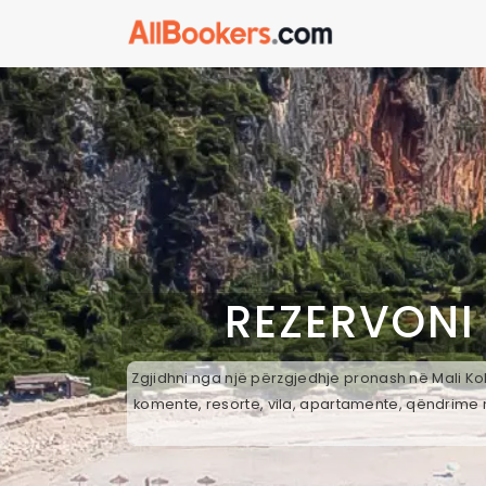
REZERVONI
Zgjidhni nga një përzgjedhje pronash në Mali Kol
komente, resorte, vila, apartamente, qëndrime n