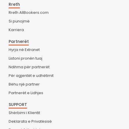
Rreth
Rreth AllBookers.com
Si punojmë
Karriera
Partnerët
Hyrja në Extranet
Listoni pronën tuaj
Ndihma për partnerët
Për agjentët e udhëtimit
Bëhu një partner
Partnerët e Lidhjes
SUPPORT
Shërbimi i Klientit
Deklarata e Privatësisë