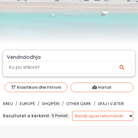
Vendndodhja
Klasifikoni dhe Filtroni
Hartat
KREU
EUROPË
SHQIPËRI
OTHER QARK
LIFAJ I VJETER
Rezultatet e kërkimit
0 Pronat