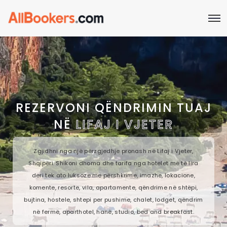
REZERVONI QËNDRIMIN TUAJ
NË
LIFAJ I VJETER
Zgjidhni nga një përzgjedhje pronash në Lifaj i Vjeter,
Shqipëri. Shikoni dhoma dhe tarifa nga hotelet më të lira
deri tek ato luksoze me përshkrime, imazhe, lokacione,
komente, resorte, vila, apartamente, qëndrime në shtëpi,
bujtina, hostele, shtepi per pushime, chalet, lodget, qëndrim
në fermë, aparthotel, hanë, studio, bed and breakfast.