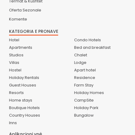
Termat & Kushtet
Oferta Sezonale
Komente
KATEGORIA E PRONAVE
Hotel
Condo Hotels
Apartments
Bed and breakfast
Studios
Chalet
Villas
Lodge
Hostel
Apart hotel
Holiday Rentals
Residence
Guest Houses
Farm Stay
Resorts
Holiday Homes
Home stays
CampSite
Boutique Hotels
Holiday Park
Country Houses
Bungalow
Inns
Aplikacioni ynë