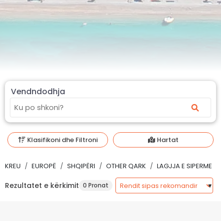
Vendndodhja
Klasifikoni dhe Filtroni
Hartat
KREU
EUROPË
SHQIPËRI
OTHER QARK
LAGJJA E SIPERME
Rezultatet e kërkimit
0 Pronat