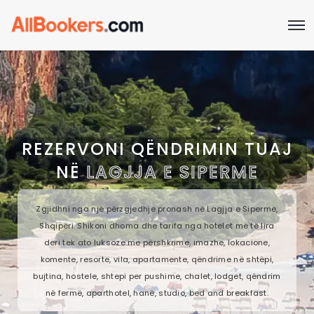
REZERVONI QËNDRIMIN TUAJ
NË
LAGJJA E SIPERME
Zgjidhni nga një përzgjedhje pronash në Lagjja e Siperme,
Shqipëri. Shikoni dhoma dhe tarifa nga hotelet më të lira
deri tek ato luksoze me përshkrime, imazhe, lokacione,
komente, resorte, vila, apartamente, qëndrime në shtëpi,
bujtina, hostele, shtepi per pushime, chalet, lodget, qëndrim
në fermë, aparthotel, hanë, studio, bed and breakfast.