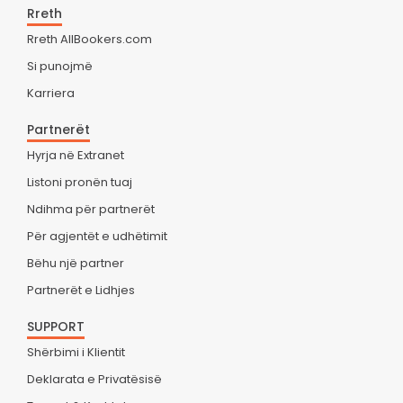
Rreth
Rreth AllBookers.com
Si punojmë
Karriera
Partnerët
Hyrja në Extranet
Listoni pronën tuaj
Ndihma për partnerët
Për agjentët e udhëtimit
Bëhu një partner
Partnerët e Lidhjes
SUPPORT
Shërbimi i Klientit
Deklarata e Privatësisë