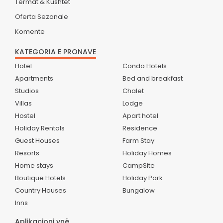
Termat & Kushtet
Oferta Sezonale
Komente
KATEGORIA E PRONAVE
Hotel
Condo Hotels
Apartments
Bed and breakfast
Studios
Chalet
Villas
Lodge
Hostel
Apart hotel
Holiday Rentals
Residence
Guest Houses
Farm Stay
Resorts
Holiday Homes
Home stays
CampSite
Boutique Hotels
Holiday Park
Country Houses
Bungalow
Inns
Aplikacioni ynë