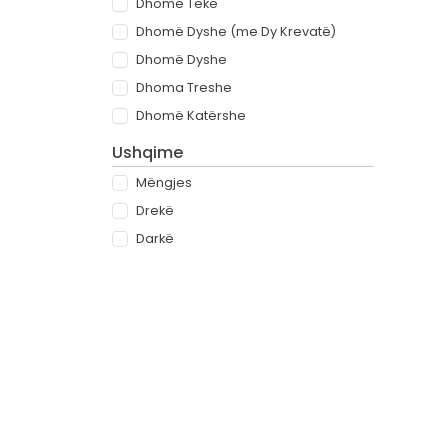
Dhomë Teke
Dhomë Dyshe (me Dy Krevatë)
Dhomë Dyshe
Dhoma Treshe
Dhomë Katërshe
Ushqime
Mëngjes
Drekë
Darkë
All-inclusive
Rreth
Partnerët