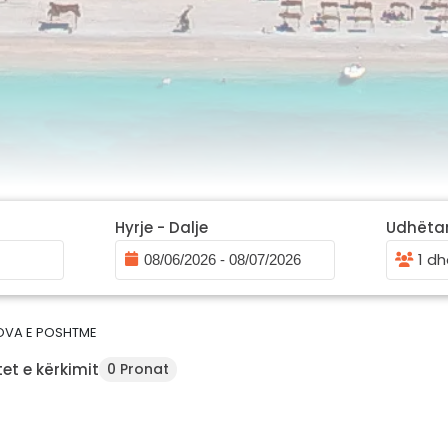
Hyrje - Dalje
Udhëta
1 dh
OVA E POSHTME
et e kërkimit
0 Pronat