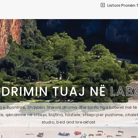
Listoni Pronën 
NDRIMIN TUAJ NË
LAB
 e Poshtme, Shqipëri. Shikoni dhoma dhe tarifa nga hotelet më të l
e, qëndrime në shtëpi, bujtina, hostele, shtepi per pushime, chale
studio, bed and breakfast.