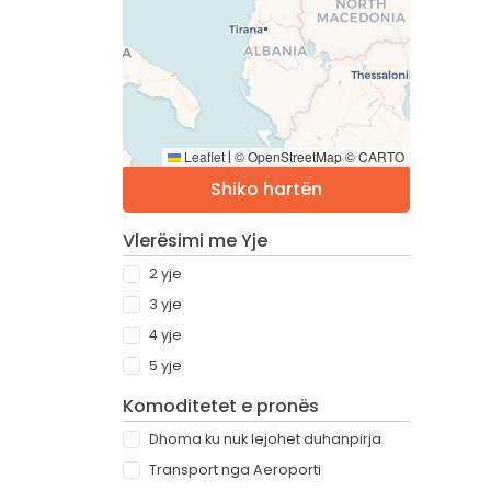
Leaflet
© OpenStreetMap © CARTO
|
Shiko hartën
Vlerësimi me Yje
2 yje
3 yje
4 yje
5 yje
Komoditetet e pronës
Dhoma ku nuk lejohet duhanpirja
Transport nga Aeroporti