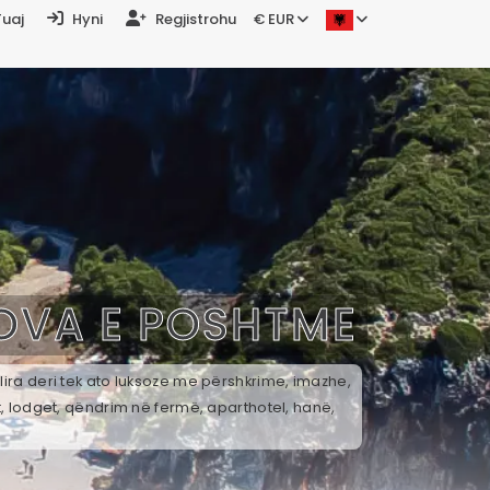
Tuaj
Hyni
Regjistrohu
€ EUR
OVA E POSHTME
ira deri tek ato luksoze me përshkrime, imazhe,
t, lodget, qëndrim në fermë, aparthotel, hanë,