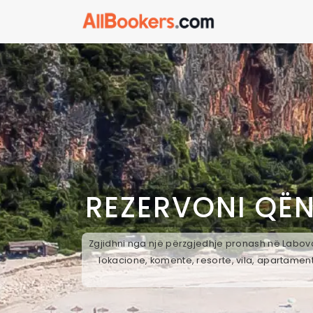
REZERVONI QË
Zgjidhni nga një përzgjedhje pronash në Labova
lokacione, komente, resorte, vila, apartament