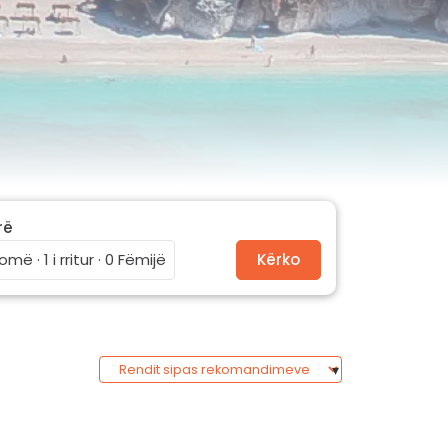
rë
omë · 1 i rritur · 0 Fëmijë
Kërko