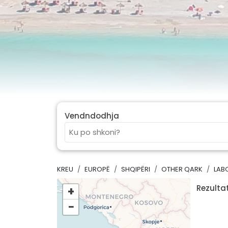
Vendndodhja
KREU
EUROPË
SHQIPËRI
OTHER QARK
LAB
Rezultat
+
−