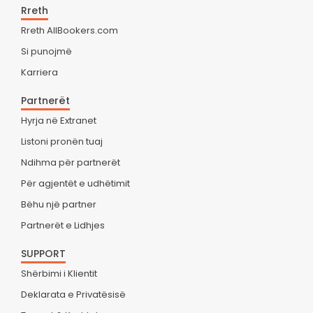
Rreth
Rreth AllBookers.com
Si punojmë
Karriera
Partnerët
Hyrja në Extranet
Listoni pronën tuaj
Ndihma për partnerët
Për agjentët e udhëtimit
Bëhu një partner
Partnerët e Lidhjes
SUPPORT
Shërbimi i Klientit
Deklarata e Privatësisë