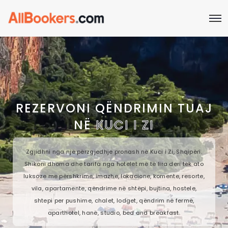
REZERVONI QËNDRIMIN TUAJ
NË
KUCI I ZI
Zgjidhni nga një përzgjedhje pronash në Kuci i Zi, Shqipëri.
Shikoni dhoma dhe tarifa nga hotelet më të lira deri tek ato
luksoze me përshkrime, imazhe, lokacione, komente, resorte,
vila, apartamente, qëndrime në shtëpi, bujtina, hostele,
shtepi per pushime, chalet, lodget, qëndrim në fermë,
aparthotel, hanë, studio, bed and breakfast.