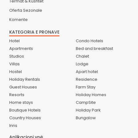
Termat & Kushtet
Oferta Sezonale
Komente
KATEGORIA E PRONAVE
Hotel
Condo Hotels
Apartments
Bed and breakfast
Studios
Chalet
Villas
Lodge
Hostel
Apart hotel
Holiday Rentals
Residence
Guest Houses
Farm Stay
Resorts
Holiday Homes
Home stays
CampSite
Boutique Hotels
Holiday Park
Country Houses
Bungalow
Inns
Aplikacioni ynë