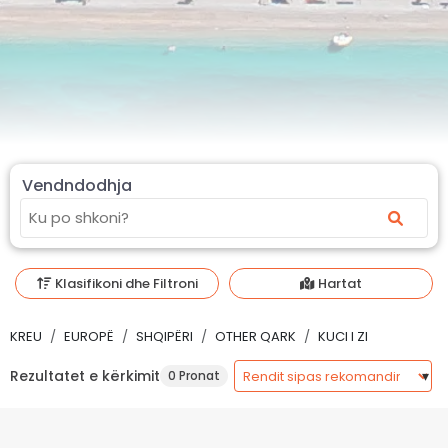
Vendndodhja
Klasifikoni dhe Filtroni
Hartat
KREU
EUROPË
SHQIPËRI
OTHER QARK
KUCI I ZI
Rezultatet e kërkimit
0 Pronat