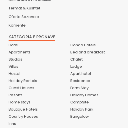
Termat & Kushtet
Oferta Sezonale
Komente
KATEGORIA E PRONAVE
Hotel
Condo Hotels
Apartments
Bed and breakfast
Studios
Chalet
Villas
Lodge
Hostel
Apart hotel
Holiday Rentals
Residence
Guest Houses
Farm Stay
Resorts
Holiday Homes
Home stays
CampSite
Boutique Hotels
Holiday Park
Country Houses
Bungalow
Inns