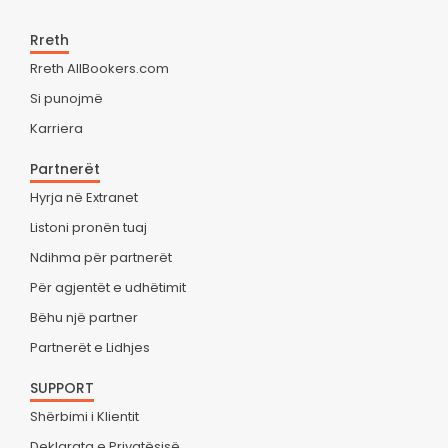
Rreth
Rreth AllBookers.com
Si punojmë
Karriera
Partnerët
Hyrja në Extranet
Listoni pronën tuaj
Ndihma për partnerët
Për agjentët e udhëtimit
Bëhu një partner
Partnerët e Lidhjes
SUPPORT
Shërbimi i Klientit
Deklarata e Privatësisë