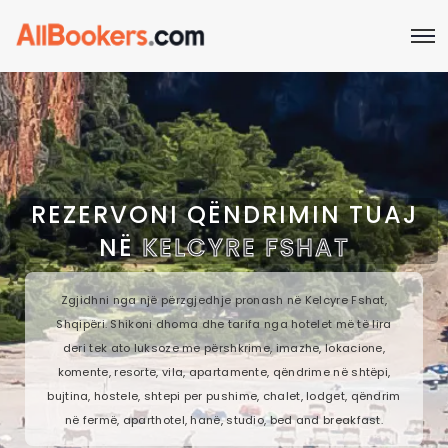
REZERVONI QËNDRIMIN TUAJ
NË
KELCYRE FSHAT
Zgjidhni nga një përzgjedhje pronash në Kelcyre Fshat,
Shqipëri. Shikoni dhoma dhe tarifa nga hotelet më të lira
deri tek ato luksoze me përshkrime, imazhe, lokacione,
komente, resorte, vila, apartamente, qëndrime në shtëpi,
bujtina, hostele, shtepi per pushime, chalet, lodget, qëndrim
në fermë, aparthotel, hanë, studio, bed and breakfast.