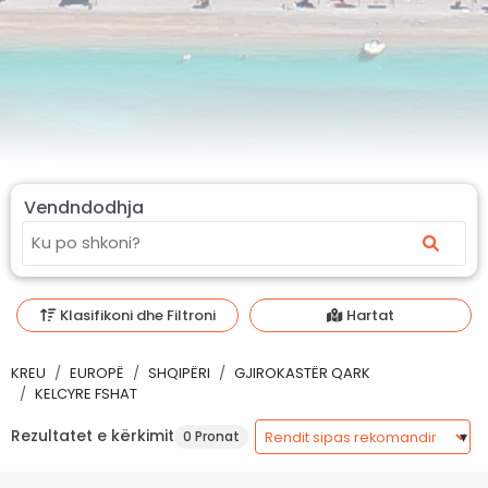
Vendndodhja
Klasifikoni dhe Filtroni
Hartat
KREU
EUROPË
SHQIPËRI
GJIROKASTËR QARK
KELCYRE FSHAT
Rezultatet e kërkimit
0 Pronat