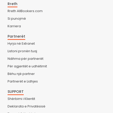
Rreth
Rreth AllBookers.com
Si punojmë
Karriera
Partnerët
Hyrja në Extranet
Listoni pronën tuaj
Ndihma për partnerët
Për agjentët e udhëtimit
Bëhu një partner
Partnerët e Lidhjes
SUPPORT
Shërbimi i Klientit
Deklarata e Privatësisë