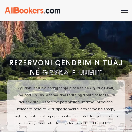
REZERVONI QËNDRIMIN TUAJ
NË
GRYKA E LUMIT
Zgjidhni nga një përzgjedhje pronash në Gryka e Lumit,
Shqipëri. Shikoni dhoma dhe tarifa nga hotelet më të lira
deri tek ato luksoze me përshkrime, imazhe, lokacione,
komente, resorte, vila, apartamente, qëndrime në shtëpi,
bujtina, hostele, shtepi per pushime, chalet, lodget, qëndrim
në fermë, aparthotel, hanë, studio, bed and breakfast.