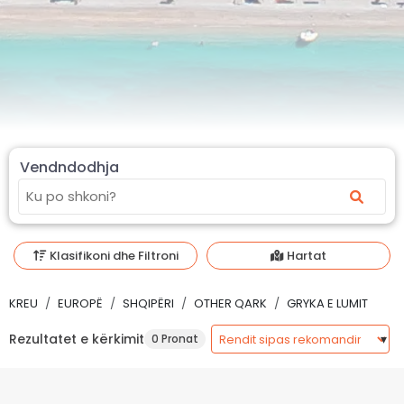
Vendndodhja
Klasifikoni dhe Filtroni
Hartat
KREU
EUROPË
SHQIPËRI
OTHER QARK
GRYKA E LUMIT
Rezultatet e kërkimit
0 Pronat