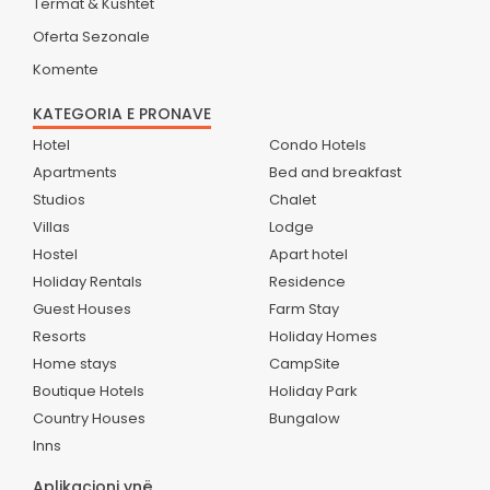
Termat & Kushtet
Oferta Sezonale
Komente
KATEGORIA E PRONAVE
Hotel
Condo Hotels
Apartments
Bed and breakfast
Studios
Chalet
Villas
Lodge
Hostel
Apart hotel
Holiday Rentals
Residence
Guest Houses
Farm Stay
Resorts
Holiday Homes
Home stays
CampSite
Boutique Hotels
Holiday Park
Country Houses
Bungalow
Inns
Aplikacioni ynë