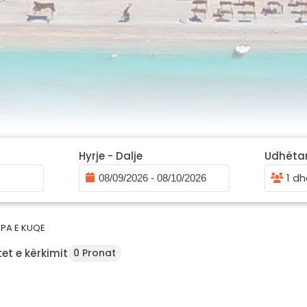
Hyrje - Dalje
Udhëta
1 dh
PA E KUQE
et e kërkimit
0 Pronat