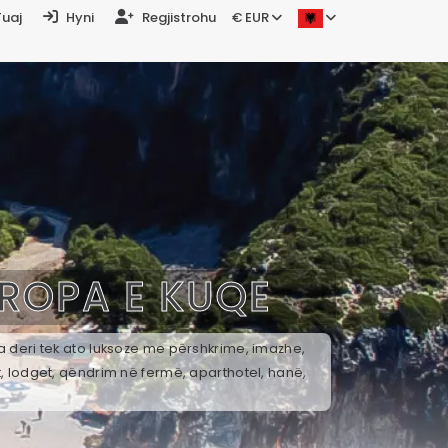
Tuaj
Hyni
Regjistrohu
€ EUR
ROPA E KUQE
a deri tek ato luksoze me përshkrime, imazhe,
t, lodget, qëndrim në fermë, aparthotel, hanë,