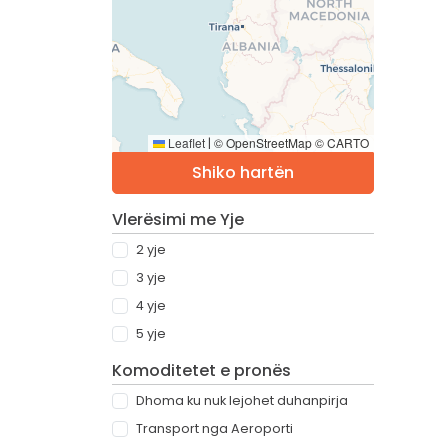
Leaflet
© OpenStreetMap © CARTO
|
Shiko hartën
Vlerësimi me Yje
2 yje
3 yje
4 yje
5 yje
Komoditetet e pronës
Dhoma ku nuk lejohet duhanpirja
Transport nga Aeroporti