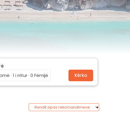
rë
omë · 1 i rritur · 0 Fëmijë
Kërko