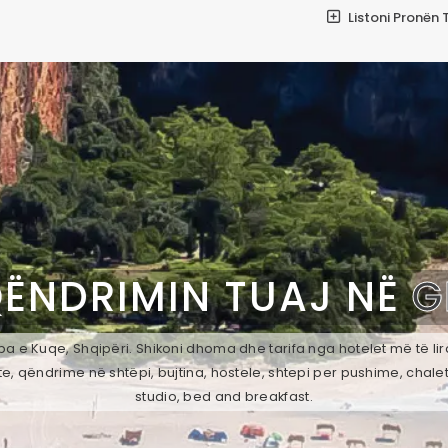
Listoni Pronën 
QËNDRIMIN TUAJ NË
G
a e Kuqe, Shqipëri. Shikoni dhoma dhe tarifa nga hotelet më të lir
e, qëndrime në shtëpi, bujtina, hostele, shtepi per pushime, chale
studio, bed and breakfast.