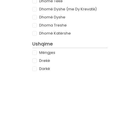
Dhomë Teke
Dhomë Dyshe (me Dy Krevatë)
Dhomë Dyshe
Dhoma Treshe
Dhomë Katërshe
Ushqime
Mëngjes
Drekë
Darkë
All-inclusive
Rreth
Partnerët