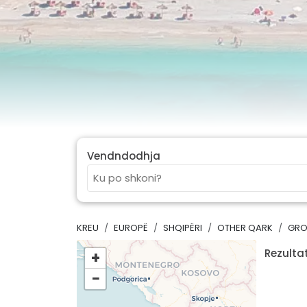
Vendndodhja
KREU
EUROPË
SHQIPËRI
OTHER QARK
GRO
Rezultat
+
−