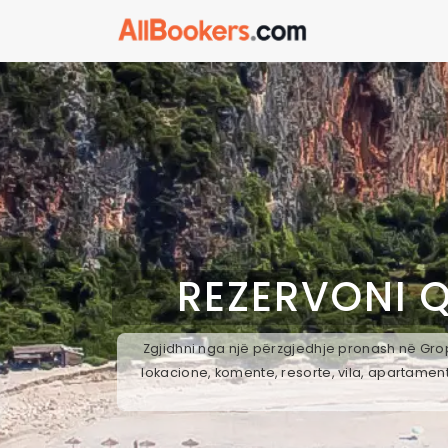
REZERVONI 
Zgjidhni nga një përzgjedhje pronash në Grop
lokacione, komente, resorte, vila, apartament