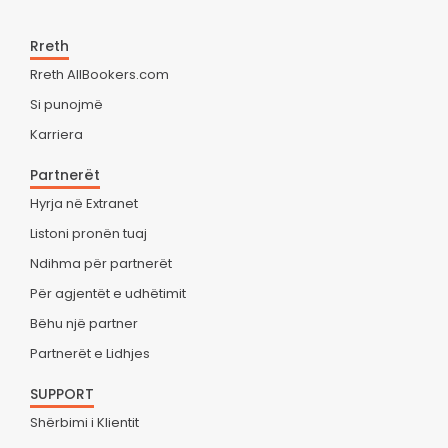
Rreth
Rreth AllBookers.com
Si punojmë
Karriera
Partnerët
Hyrja në Extranet
Listoni pronën tuaj
Ndihma për partnerët
Për agjentët e udhëtimit
Bëhu një partner
Partnerët e Lidhjes
SUPPORT
Shërbimi i Klientit