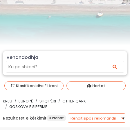
Vendndodhja
Klasifikoni dhe Filtroni
Hartat
KREU
EUROPË
SHQIPËRI
OTHER QARK
GOSKOVA E SIPERME
Rezultatet e kërkimit
0 Pronat