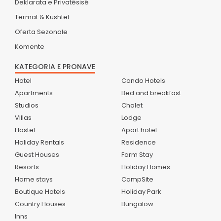
Deklarata e Privatësisë
Termat & Kushtet
Oferta Sezonale
Komente
KATEGORIA E PRONAVE
Hotel
Condo Hotels
Apartments
Bed and breakfast
Studios
Chalet
Villas
Lodge
Hostel
Apart hotel
Holiday Rentals
Residence
Guest Houses
Farm Stay
Resorts
Holiday Homes
Home stays
CampSite
Boutique Hotels
Holiday Park
Country Houses
Bungalow
Inns