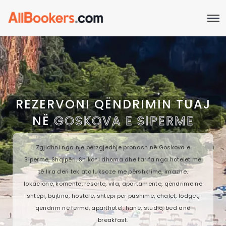
REZERVONI QËNDRIMIN TUAJ
NË
GOSKOVA E SIPERME
Zgjidhni nga një përzgjedhje pronash në Goskova e
Siperme, Shqipëri. Shikoni dhoma dhe tarifa nga hotelet më
të lira deri tek ato luksoze me përshkrime, imazhe,
lokacione, komente, resorte, vila, apartamente, qëndrime në
shtëpi, bujtina, hostele, shtepi per pushime, chalet, lodget,
qëndrim në fermë, aparthotel, hanë, studio, bed and
breakfast.