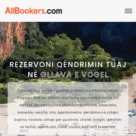
REZERVONI QËNDRIMIN TUAJ
NË
GLLAVA E VOGEL
Zgjidhni nga një përzgjedhje pronash në Gllava e Vogel,
Shqipëri. Shikoni dhoma dhe tarifa nga hotelet më të lira
deri tek ato luksoze me përshkrime, imazhe, lokacione,
komente, resorte, vila, apartamente, qëndrime në shtëpi,
bujtina, hostele, shtepi per pushime, chalet, lodget, qëndrim
në fermë, aparthotel, hanë, studio, bed and breakfast.