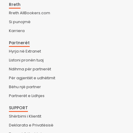
Rreth
Rreth AllBookers.com
Si punojmë
Karriera
Partnerët
Hyrja në Extranet
Listoni pronën tuaj
Ndihma për partnerët
Për agjentët e udhëtimit
Bëhu një partner
Partnerët e Lidhjes
SUPPORT
Shërbimi i Klientit
Deklarata e Privatësisë