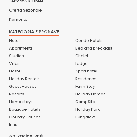
Termat & Kushtet
Oferta Sezonale
Komente
KATEGORIA E PRONAVE
Hotel
Condo Hotels
Apartments
Bed and breakfast
Studios
Chalet
Villas
Lodge
Hostel
Apart hotel
Holiday Rentals
Residence
Guest Houses
Farm Stay
Resorts
Holiday Homes
Home stays
CampSite
Boutique Hotels
Holiday Park
Country Houses
Bungalow
Inns
Aplikacioni ynë