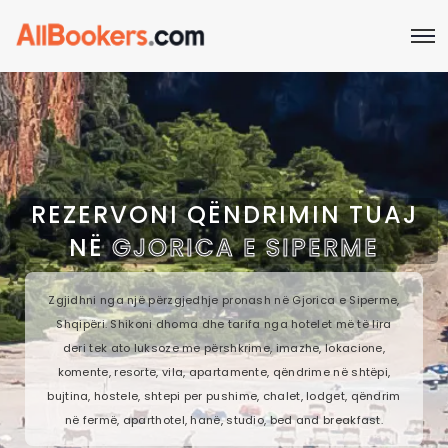
REZERVONI QËNDRIMIN TUAJ
NË
GJORICA E SIPERME
Zgjidhni nga një përzgjedhje pronash në Gjorica e Siperme,
Shqipëri. Shikoni dhoma dhe tarifa nga hotelet më të lira
deri tek ato luksoze me përshkrime, imazhe, lokacione,
komente, resorte, vila, apartamente, qëndrime në shtëpi,
bujtina, hostele, shtepi per pushime, chalet, lodget, qëndrim
në fermë, aparthotel, hanë, studio, bed and breakfast.