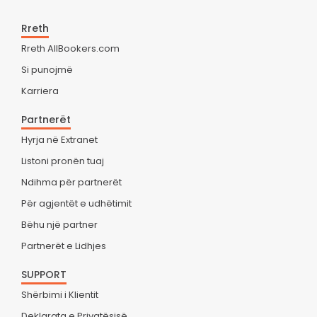
Rreth
Rreth AllBookers.com
Si punojmë
Karriera
Partnerët
Hyrja në Extranet
Listoni pronën tuaj
Ndihma për partnerët
Për agjentët e udhëtimit
Bëhu një partner
Partnerët e Lidhjes
SUPPORT
Shërbimi i Klientit
Deklarata e Privatësisë