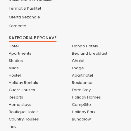
Termat & Kushtet
Oferta Sezonale
Komente
KATEGORIA E PRONAVE
Hotel
Condo Hotels
Apartments
Bed and breakfast
Studios
Chalet
Villas
Lodge
Hostel
Apart hotel
Holiday Rentals
Residence
Guest Houses
Farm Stay
Resorts
Holiday Homes
Home stays
CampSite
Boutique Hotels
Holiday Park
Country Houses
Bungalow
Inns