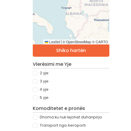
Leaflet
© OpenStreetMap © CARTO
|
Shiko hartën
Vlerësimi me Yje
2 yje
3 yje
4 yje
5 yje
Komoditetet e pronës
Dhoma ku nuk lejohet duhanpirja
Transport nga Aeroporti