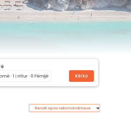
rë
omë · 1 i rritur · 0 Fëmijë
Kërko