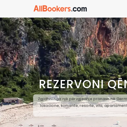
REZERVONI QË
Zgjidhni nga një përzgjedhje pronash në Germen
lokacione, komente, resorte, vila, apartament