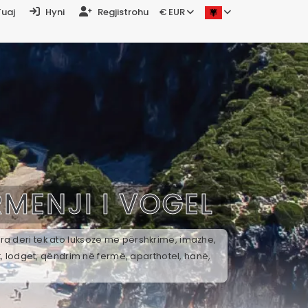
Tuaj
Hyni
Regjistrohu
€ EUR
MENJI I VOGEL
ira deri tek ato luksoze me përshkrime, imazhe,
t, lodget, qëndrim në fermë, aparthotel, hanë,