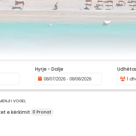
Hyrje - Dalje
Udhëta
1 dh
MENJI I VOGEL
et e kërkimit
0 Pronat