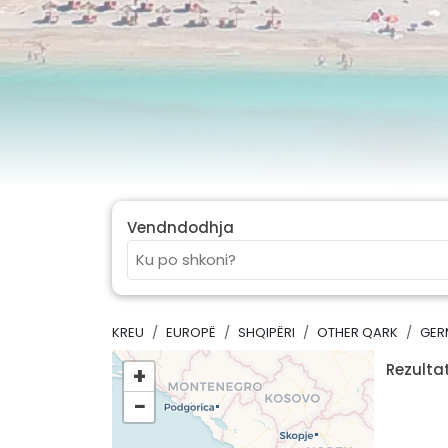
Vendndodhja
KREU
EUROPË
SHQIPËRI
OTHER QARK
GER
Rezultat
+
−