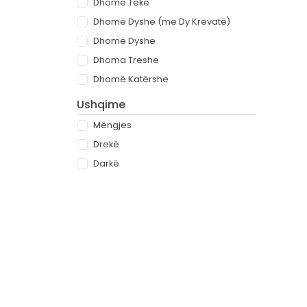
Dhomë Teke
Dhomë Dyshe (me Dy Krevatë)
Dhomë Dyshe
Dhoma Treshe
Dhomë Katërshe
Ushqime
Mëngjes
Drekë
Darkë
All-inclusive
Rreth
Partnerët