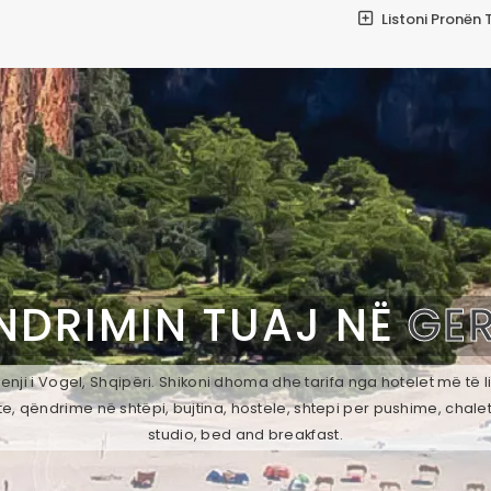
Listoni Pronën 
NDRIMIN TUAJ NË
GER
ji i Vogel, Shqipëri. Shikoni dhoma dhe tarifa nga hotelet më të l
e, qëndrime në shtëpi, bujtina, hostele, shtepi per pushime, chale
studio, bed and breakfast.