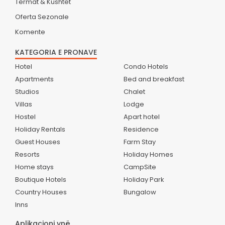
Termat & Kushtet
Oferta Sezonale
Komente
KATEGORIA E PRONAVE
Hotel
Condo Hotels
Apartments
Bed and breakfast
Studios
Chalet
Villas
Lodge
Hostel
Apart hotel
Holiday Rentals
Residence
Guest Houses
Farm Stay
Resorts
Holiday Homes
Home stays
CampSite
Boutique Hotels
Holiday Park
Country Houses
Bungalow
Inns
Aplikacioni ynë