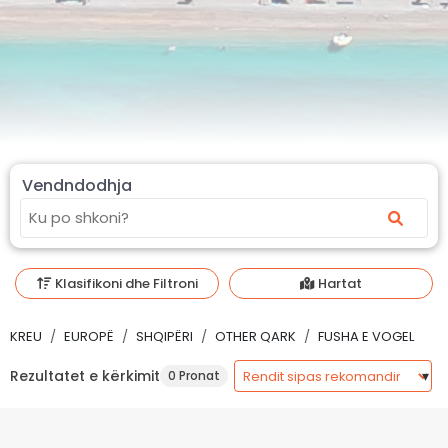
Vendndodhja
Klasifikoni dhe Filtroni
Hartat
KREU
EUROPË
SHQIPËRI
OTHER QARK
FUSHA E VOGEL
Rezultatet e kërkimit
0 Pronat