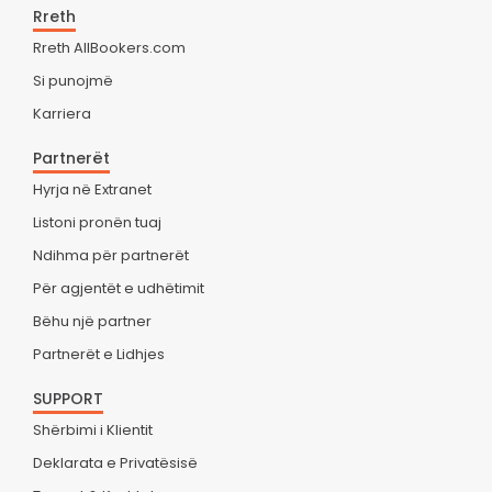
Rreth
Rreth AllBookers.com
Si punojmë
Karriera
Partnerët
Hyrja në Extranet
Listoni pronën tuaj
Ndihma për partnerët
Për agjentët e udhëtimit
Bëhu një partner
Partnerët e Lidhjes
SUPPORT
Shërbimi i Klientit
Deklarata e Privatësisë