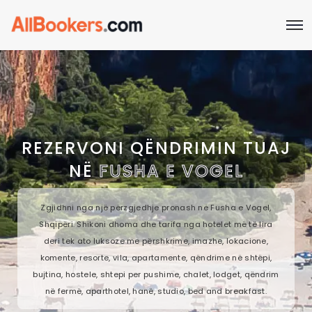
REZERVONI QËNDRIMIN TUAJ
NË
FUSHA E VOGEL
Zgjidhni nga një përzgjedhje pronash në Fusha e Vogel,
Shqipëri. Shikoni dhoma dhe tarifa nga hotelet më të lira
deri tek ato luksoze me përshkrime, imazhe, lokacione,
komente, resorte, vila, apartamente, qëndrime në shtëpi,
bujtina, hostele, shtepi per pushime, chalet, lodget, qëndrim
në fermë, aparthotel, hanë, studio, bed and breakfast.