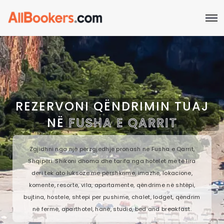
REZERVONI QËNDRIMIN TUAJ
NË
FUSHA E QARRIT
Zgjidhni nga një përzgjedhje pronash në Fusha e Qarrit,
Shqipëri. Shikoni dhoma dhe tarifa nga hotelet më të lira
deri tek ato luksoze me përshkrime, imazhe, lokacione,
komente, resorte, vila, apartamente, qëndrime në shtëpi,
bujtina, hostele, shtepi per pushime, chalet, lodget, qëndrim
në fermë, aparthotel, hanë, studio, bed and breakfast.