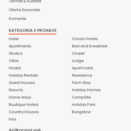
Termat & Kushtet
Oferta Sezonale
Komente
KATEGORIA E PRONAVE
Hotel
Condo Hotels
Apartments
Bed and breakfast
Studios
Chalet
Villas
Lodge
Hostel
Apart hotel
Holiday Rentals
Residence
Guest Houses
Farm Stay
Resorts
Holiday Homes
Home stays
CampSite
Boutique Hotels
Holiday Park
Country Houses
Bungalow
Inns
Aplikacioni ynë