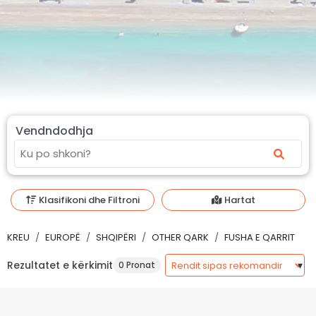
Vendndodhja
Klasifikoni dhe Filtroni
Hartat
KREU
EUROPË
SHQIPËRI
OTHER QARK
FUSHA E QARRIT
Rezultatet e kërkimit
0 Pronat