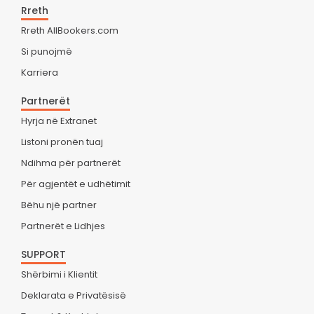
Rreth
Rreth AllBookers.com
Si punojmë
Karriera
Partnerët
Hyrja në Extranet
Listoni pronën tuaj
Ndihma për partnerët
Për agjentët e udhëtimit
Bëhu një partner
Partnerët e Lidhjes
SUPPORT
Shërbimi i Klientit
Deklarata e Privatësisë