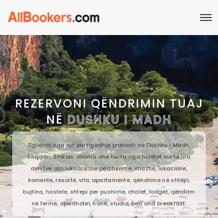
REZERVONI QËNDRIMIN TUAJ
NË
DUSHKU I MADH
Zgjidhni nga një përzgjedhje pronash në Dushku i Madh,
Shqipëri. Shikoni dhoma dhe tarifa nga hotelet më të lira
deri tek ato luksoze me përshkrime, imazhe, lokacione,
komente, resorte, vila, apartamente, qëndrime në shtëpi,
bujtina, hostele, shtepi per pushime, chalet, lodget, qëndrim
në fermë, aparthotel, hanë, studio, bed and breakfast.