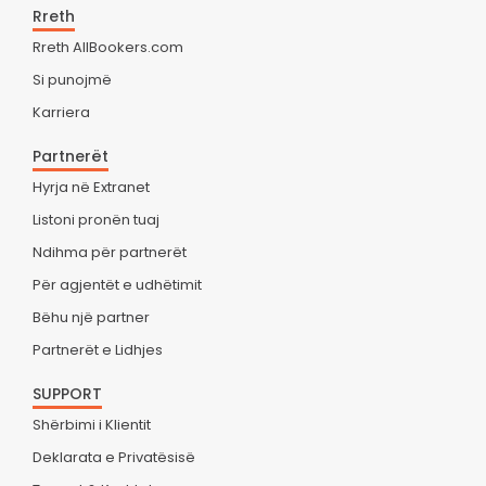
Rreth
Rreth AllBookers.com
Si punojmë
Karriera
Partnerët
Hyrja në Extranet
Listoni pronën tuaj
Ndihma për partnerët
Për agjentët e udhëtimit
Bëhu një partner
Partnerët e Lidhjes
SUPPORT
Shërbimi i Klientit
Deklarata e Privatësisë