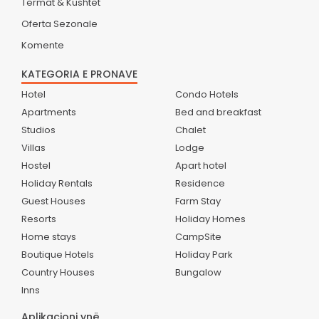
Termat & Kushtet
Oferta Sezonale
Komente
KATEGORIA E PRONAVE
Hotel
Condo Hotels
Apartments
Bed and breakfast
Studios
Chalet
Villas
Lodge
Hostel
Apart hotel
Holiday Rentals
Residence
Guest Houses
Farm Stay
Resorts
Holiday Homes
Home stays
CampSite
Boutique Hotels
Holiday Park
Country Houses
Bungalow
Inns
Aplikacioni ynë