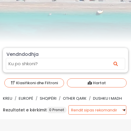
Vendndodhja
Klasifikoni dhe Filtroni
Hartat
KREU
EUROPË
SHQIPËRI
OTHER QARK
DUSHKU I MADH
Rezultatet e kërkimit
0 Pronat