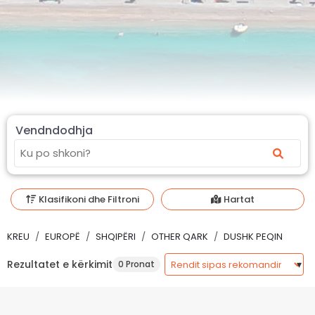
Vendndodhja
Klasifikoni dhe Filtroni
Hartat
KREU
EUROPË
SHQIPËRI
OTHER QARK
DUSHK PEQIN
Rezultatet e kërkimit
0 Pronat