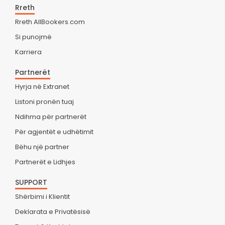
Rreth
Rreth AllBookers.com
Si punojmë
Karriera
Partnerët
Hyrja në Extranet
Listoni pronën tuaj
Ndihma për partnerët
Për agjentët e udhëtimit
Bëhu një partner
Partnerët e Lidhjes
SUPPORT
Shërbimi i Klientit
Deklarata e Privatësisë