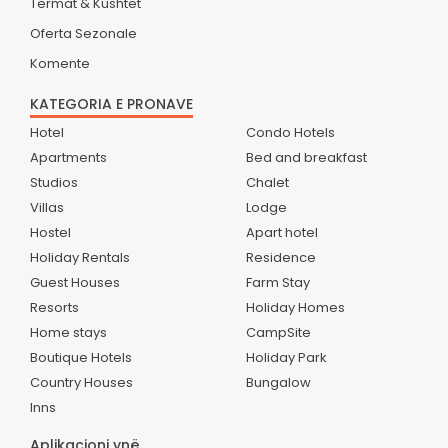
Termat & Kushtet
Oferta Sezonale
Komente
KATEGORIA E PRONAVE
Hotel
Condo Hotels
Apartments
Bed and breakfast
Studios
Chalet
Villas
Lodge
Hostel
Apart hotel
Holiday Rentals
Residence
Guest Houses
Farm Stay
Resorts
Holiday Homes
Home stays
CampSite
Boutique Hotels
Holiday Park
Country Houses
Bungalow
Inns
Aplikacioni ynë