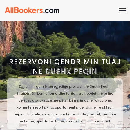
REZERVONI QËNDRIMIN TUAJ
NË
DUSHK PEQIN
Zgjidhni nga një përzgjedhje pronash në Dushk Peqin,
Shqipëri. Shikoni dhoma dhe tarifa nga hotelet më të lira
deri tek ato luksoze me përshkrime, imazhe, lokacione,
komente, resorte, vila, apartamente, qëndrime në shtëpi,
bujtina, hostele, shtepi per pushime, chalet, lodget, qëndrim
në fermë, aparthotel, hanë, studio, bed and breakfast.