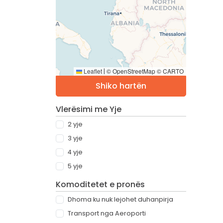
Leaflet
© OpenStreetMap © CARTO
|
Shiko hartën
Vlerësimi me Yje
2 yje
3 yje
4 yje
5 yje
Komoditetet e pronës
Dhoma ku nuk lejohet duhanpirja
Transport nga Aeroporti