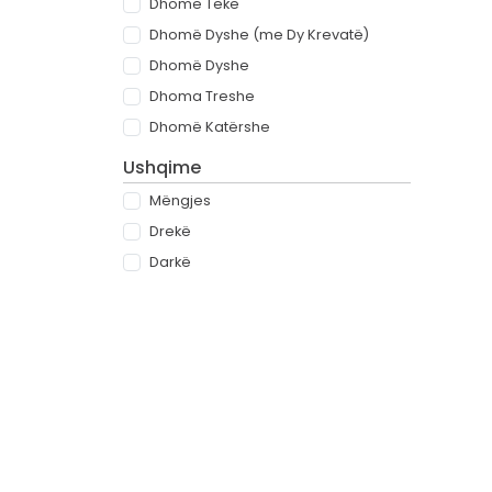
Dhomë Teke
Dhomë Dyshe (me Dy Krevatë)
Dhomë Dyshe
Dhoma Treshe
Dhomë Katërshe
Ushqime
Mëngjes
Drekë
Darkë
All-inclusive
Rreth
Partnerët