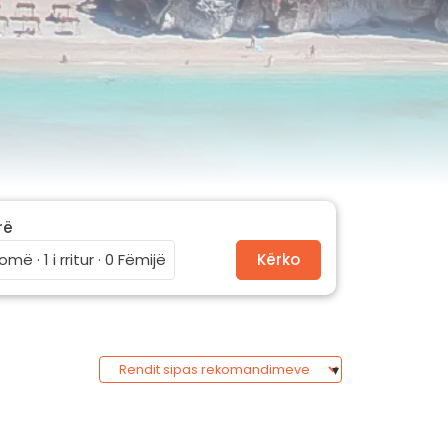
rë
omë · 1 i rritur · 0 Fëmijë
Kërko