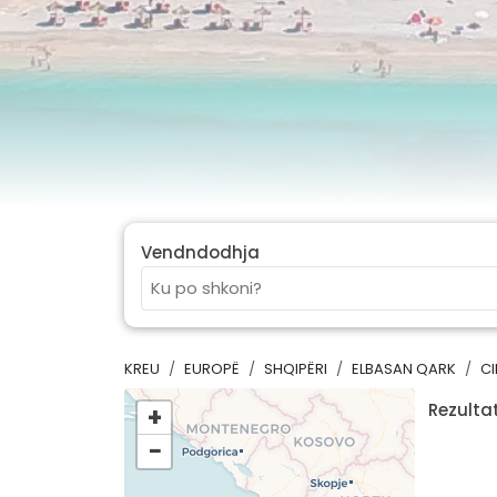
Vendndodhja
KREU
EUROPË
SHQIPËRI
ELBASAN QARK
CI
Rezultat
+
−