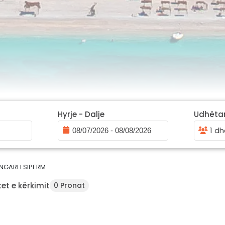
Hyrje - Dalje
Udhëta
1 dh
NGARI I SIPERM
et e kërkimit
0 Pronat