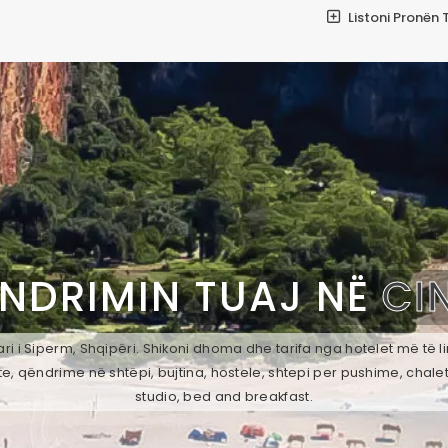
Listoni Pronën 
ËNDRIMIN TUAJ NË
CI
i i Siperm, Shqipëri. Shikoni dhoma dhe tarifa nga hotelet më të l
e, qëndrime në shtëpi, bujtina, hostele, shtepi per pushime, chale
studio, bed and breakfast.