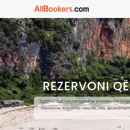
REZERVONI Q
Zgjidhni nga një përzgjedhje pronash në Cingar
lokacione, komente, resorte, vila, apartament