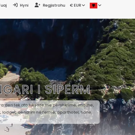
Tuaj
Hyni
Regjistrohu
€ EUR
NGARI I SIPERM
ira deri tek ato luksoze me përshkrime, imazhe,
t, lodget, qëndrim në fermë, aparthotel, hanë,