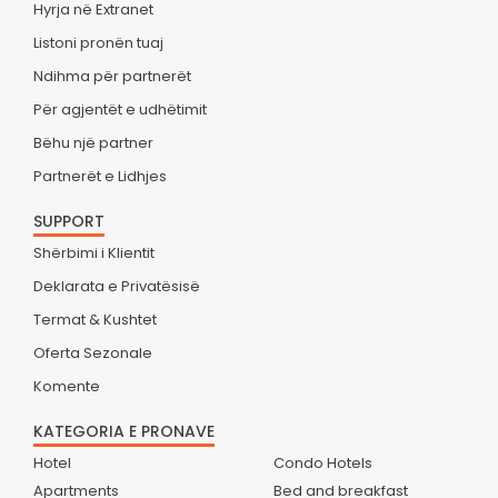
Hyrja në Extranet
Listoni pronën tuaj
Ndihma për partnerët
Për agjentët e udhëtimit
Bëhu një partner
Partnerët e Lidhjes
SUPPORT
Shërbimi i Klientit
Deklarata e Privatësisë
Termat & Kushtet
Oferta Sezonale
Komente
KATEGORIA E PRONAVE
Hotel
Condo Hotels
Apartments
Bed and breakfast