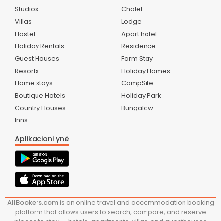
Studios
Chalet
Villas
Lodge
Hostel
Apart hotel
Holiday Rentals
Residence
Guest Houses
Farm Stay
Resorts
Holiday Homes
Home stays
CampSite
Boutique Hotels
Holiday Park
Country Houses
Bungalow
Inns
Aplikacioni ynë
AllBookers.com
is an online travel and accommodation booking
platform that allows users to search, compare, and reserve