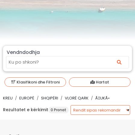
Vendndodhja
Klasifikoni dhe Filtroni
Hartat
KREU
EUROPË
SHQIPËRI
VLORË QARK
Ã‡UKÃ«
Rezultatet e kërkimit
0 Pronat