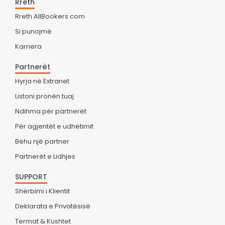
Rreth
Rreth AllBookers.com
Si punojmë
Karriera
Partnerët
Hyrja në Extranet
Listoni pronën tuaj
Ndihma për partnerët
Për agjentët e udhëtimit
Bëhu një partner
Partnerët e Lidhjes
SUPPORT
Shërbimi i Klientit
Deklarata e Privatësisë
Termat & Kushtet