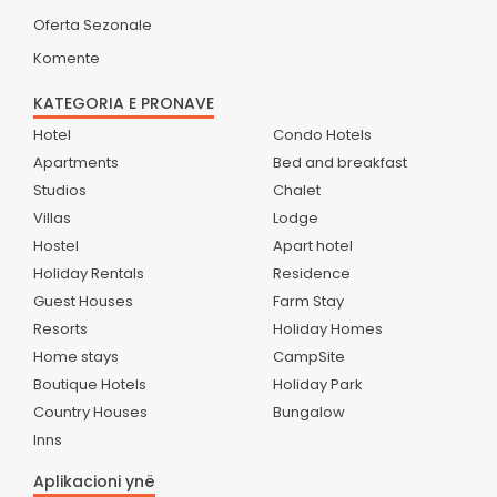
Oferta Sezonale
Komente
KATEGORIA E PRONAVE
Hotel
Condo Hotels
Apartments
Bed and breakfast
Studios
Chalet
Villas
Lodge
Hostel
Apart hotel
Holiday Rentals
Residence
Guest Houses
Farm Stay
Resorts
Holiday Homes
Home stays
CampSite
Boutique Hotels
Holiday Park
Country Houses
Bungalow
Inns
Aplikacioni ynë