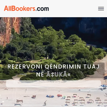
REZERVONI QËNDRIMIN TUAJ
NË
Ã‡UKÃ«