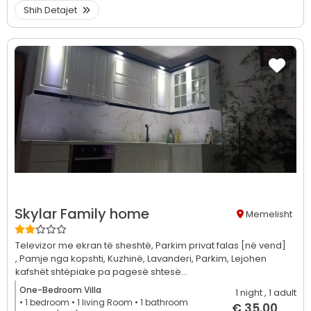
Shih Detajet
Skylar Family home
Memelisht
Televizor me ekran të sheshtë,
Parkim privat falas [në vend]
,
Pamje nga kopshti,
Kuzhinë,
Lavanderi,
Parkim,
Lejohen
kafshët shtëpiake pa pagesë shtesë...
One-Bedroom Villa
1 night
, 1 adult
• 1
bedroom
• 1
living Room
• 1
bathroom
€ 35.00