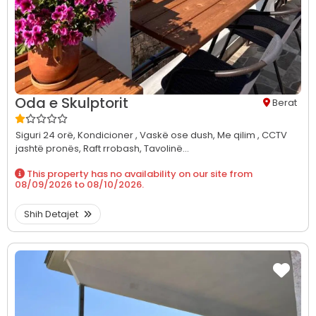
Oda e Skulptorit
Berat
Siguri 24 orë,
Kondicioner ,
Vaskë ose dush,
Me qilim ,
CCTV
jashtë pronës,
Raft rrobash,
Tavolinë...
This property has no availability on our site from
08/09/2026
to
08/10/2026
.
Shih Detajet