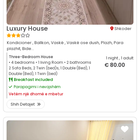
Luxury House
Shkoder
Kondicioner ,
Ballkon,
Vaskë ,
Vaskë ose dush,
Plazh,
Para
plazhit,
Bide...
Three-Bedroom House
1 night
, 1 adult
• 4
bedrooms
• 1
living Room
• 2
bathrooms
€ 80.00
2 Sofa Beds, 2 Twin (bed)s, 1 Double (Bed), 1
Double (Bed), 1 Twin (bed)
Breakfast included
Parapagimi i nevojshëm
Vetëm
një dhomë e mbetur
Shih Detajet