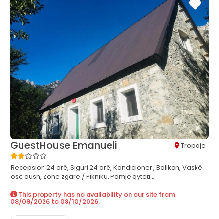
GuestHouse Emanueli
Tropoje
Recepsion 24 orë,
Siguri 24 orë,
Kondicioner ,
Ballkon,
Vaskë
ose dush,
Zonë zgare / Pikniku,
Pamje qyteti...
This property has no availability on our site from
08/09/2026
to
08/10/2026
.