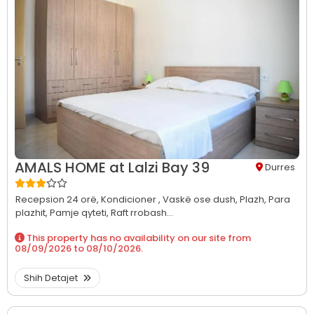
AMALS HOME at Lalzi Bay 39
Durres
Recepsion 24 orë,
Kondicioner ,
Vaskë ose dush,
Plazh,
Para
plazhit,
Pamje qyteti,
Raft rrobash...
This property has no availability on our site from
08/09/2026
to
08/10/2026
.
Shih Detajet