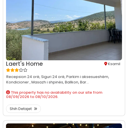
Laert's Home
Ksamil
Recepsion 24 orë,
Siguri 24 orë,
Parkim i aksesueshëm,
Kondicioner ,
Masazh i shpinës,
Ballkon,
Bar...
This property has no availability on our site from
08/09/2026
to
08/10/2026
.
Shih Detajet