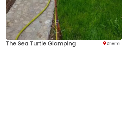
The Sea Turtle Glamping
Dhermi
Tavolinë ngrënieje ,
Produkte higjienike falas,
Nuk ka rrjetë
mushkonjash,
Hapësirë ngrënieje në natyrë ,
Mobilje në
natyrë,
Trotuar ,
Hyrje private ...
This property has no availability on our site from
08/09/2026
to
08/10/2026
.
Shih Detajet