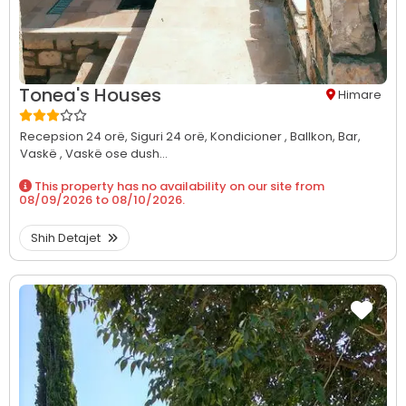
Tonea's Houses
Himare
Recepsion 24 orë,
Siguri 24 orë,
Kondicioner ,
Ballkon,
Bar,
Vaskë ,
Vaskë ose dush...
This property has no availability on our site from
08/09/2026
to
08/10/2026
.
Shih Detajet