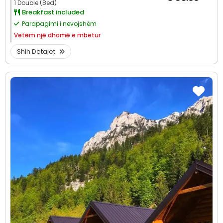
1 Double (Bed)
Breakfast included
Parapagimi i nevojshëm
Vetëm
një dhomë e mbetur
Shih Detajet