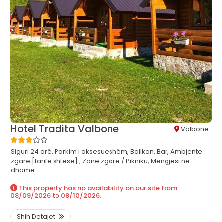
Hotel Tradita Valbone
Valbone
Siguri 24 orë,
Parkim i aksesueshëm,
Ballkon,
Bar,
Ambjente
zgare [tarifë shtesë] ,
Zonë zgare / Pikniku,
Mengjesi në
dhomë...
This property has no availability on our site from
08/09/2026
to
08/10/2026
.
Shih Detajet