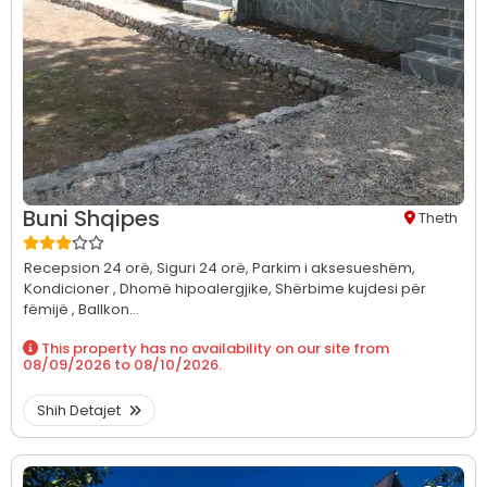
Buni Shqipes
Theth
Recepsion 24 orë,
Siguri 24 orë,
Parkim i aksesueshëm,
Kondicioner ,
Dhomë hipoalergjike,
Shërbime kujdesi për
fëmijë ,
Ballkon...
This property has no availability on our site from
08/09/2026
to
08/10/2026
.
Shih Detajet