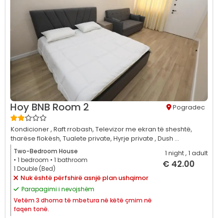
Hoy BNB Room 2
Pogradec
Kondicioner ,
Raft rrobash,
Televizor me ekran të sheshtë,
tharëse flokësh,
Tualete private,
Hyrje private ,
Dush ...
Two-Bedroom House
1 night
, 1 adult
• 1
bedroom
• 1
bathroom
€ 42.00
1 Double (Bed)
Nuk është përfshirë asnjë plan ushqimor
Parapagimi i nevojshëm
Vetëm
3 dhoma të mbetura në këtë çmim në
faqen tonë.