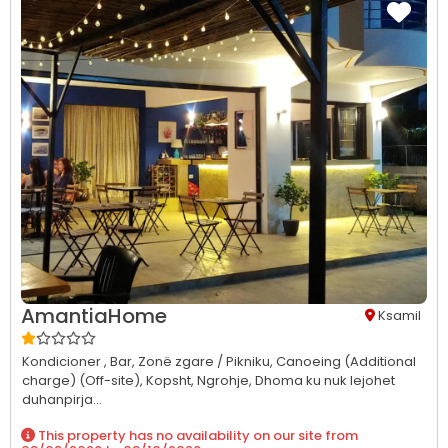
AmantiaHome
Ksamil
Kondicioner ,
Bar,
Zonë zgare / Pikniku,
Canoeing (Additional
charge) (Off-site),
Kopsht,
Ngrohje,
Dhoma ku nuk lejohet
duhanpirja...
This property has no availability on our site from