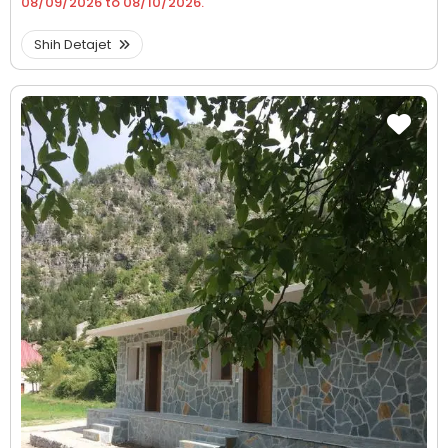
08/09/2026
to
08/10/2026
.
Shih Detajet