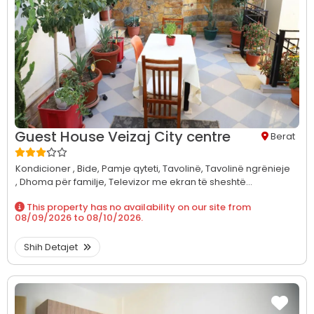
Guest House Veizaj City centre
Berat
Kondicioner ,
Bide,
Pamje qyteti,
Tavolinë,
Tavolinë ngrënieje
,
Dhoma për familje,
Televizor me ekran të sheshtë...
This property has no availability on our site from
08/09/2026
to
08/10/2026
.
Shih Detajet