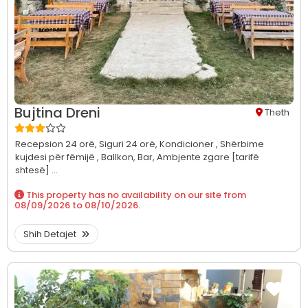
Bujtina Dreni
Theth
Recepsion 24 orë,
Siguri 24 orë,
Kondicioner ,
Shërbime
kujdesi për fëmijë ,
Ballkon,
Bar,
Ambjente zgare [tarifë
shtesë] ...
This property has no availability on our site from
08/09/2026
to
08/10/2026
.
Shih Detajet