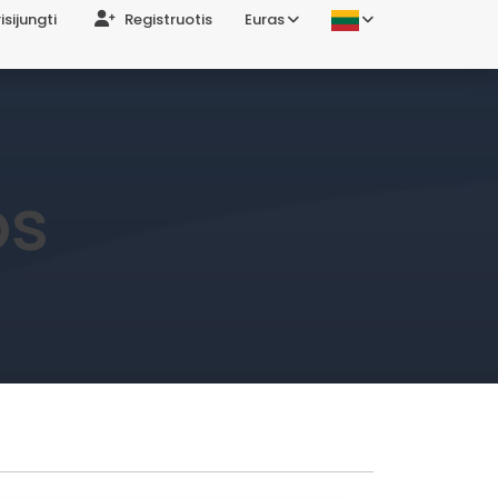
isijungti
Registruotis
Euras
os