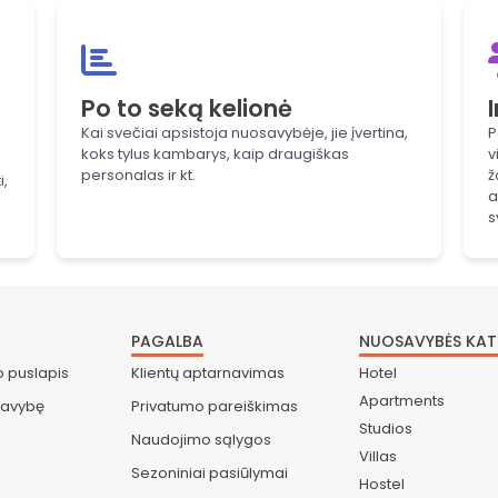
Po to seką kelionė
Kai svečiai apsistoja nuosavybėje, jie įvertina,
P
koks tylus kambarys, kaip draugiškas
v
personalas ir kt.
ž
i,
a
s
PAGALBA
NUOSAVYBĖS KAT
o puslapis
Klientų aptarnavimas
Hotel
Apartments
savybę
Privatumo pareiškimas
Studios
Naudojimo sąlygos
Villas
Sezoniniai pasiūlymai
Hostel