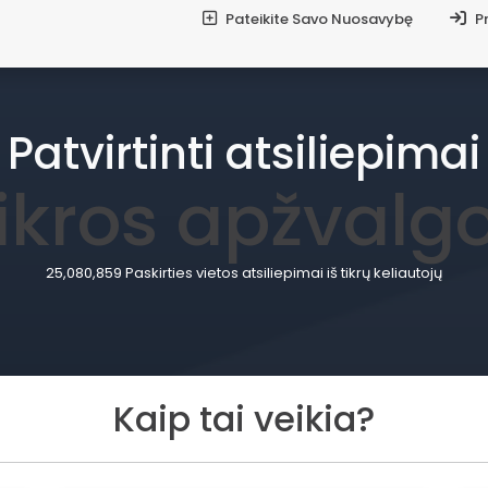
Pateikite Savo Nuosavybę
Pr
Patvirtinti atsiliepimai
ikros apžvalg
25,080,859 Paskirties vietos atsiliepimai iš tikrų keliautojų
Kaip tai veikia?