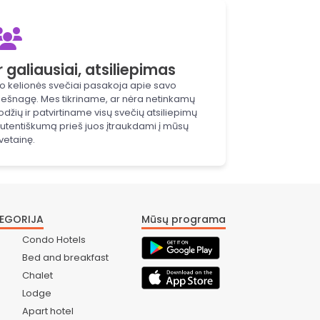
Ir galiausiai, atsiliepimas
o kelionės svečiai pasakoja apie savo
iešnagę. Mes tikriname, ar nėra netinkamų
odžių ir patvirtiname visų svečių atsiliepimų
utentiškumą prieš juos įtraukdami į mūsų
vetainę.
EGORIJA
Mūsų programa
Condo Hotels
Bed and breakfast
Chalet
Lodge
Apart hotel