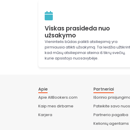
Viskas prasideda nuo
užsakymo
Vienintelis būdas palikti atsiliepimą yra
pirmiausia atlikti užsakymą. Tai leidžia užtikrint
kad mūsų atsiliepimai ateina iš tikrų svečių,
kurie apsistojo nuosavybėje.
Apie
Partneriai
Apie AllBookers.com
Išorinio prisijungim
Kaip mes dirbame
Pateikite savo nuo
Karjera
Partnerio pagalba
Kelionių agentams