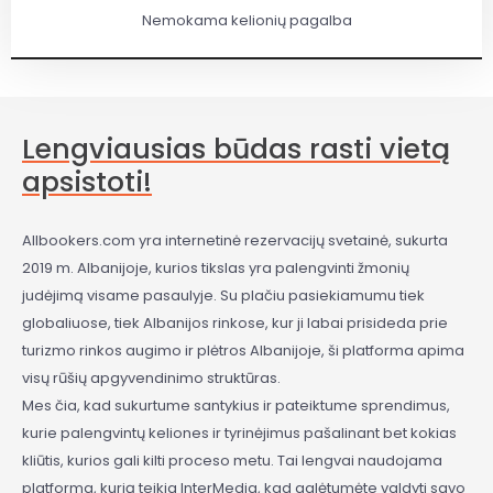
Nemokama kelionių pagalba
Lengviausias būdas rasti vietą
apsistoti!
Allbookers.com yra internetinė rezervacijų svetainė, sukurta
2019 m. Albanijoje, kurios tikslas yra palengvinti žmonių
judėjimą visame pasaulyje. Su plačiu pasiekiamumu tiek
globaliuose, tiek Albanijos rinkose, kur ji labai prisideda prie
turizmo rinkos augimo ir plėtros Albanijoje, ši platforma apima
visų rūšių apgyvendinimo struktūras.
Mes čia, kad sukurtume santykius ir pateiktume sprendimus,
kurie palengvintų keliones ir tyrinėjimus pašalinant bet kokias
kliūtis, kurios gali kilti proceso metu. Tai lengvai naudojama
platforma, kurią teikia InterMedia, kad galėtumėte valdyti savo