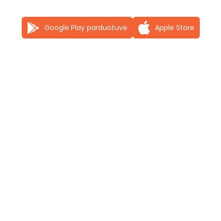
Google Play parduotuvė
Apple Store
Mes jungiamės su partneriais, suteikdami
prieigą prie duomenų, įrankių ir technologijų,
kurios suteikia galią,
maksimaliai išnaudoja
potencialą ir kuria jų verslą.
Pakalbėkime
Gaukite informaciją