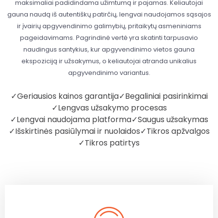
maksimaliai padidindama užimtumą ir pajamas. Keliautojai
gauna naudą iš autentiškų patirčių, lengvai naudojamos sąsajos
ir įvairių apgyvendinimo galimybių, pritaikytų asmeniniams
pageidavimams. Pagrindinė vertė yra skatinti tarpusavio
naudingus santykius, kur apgyvendinimo vietos gauna
ekspoziciją ir užsakymus, o keliautojai atranda unikalius
apgyvendinimo variantus.
✓
Geriausios kainos garantija
✓
Begaliniai pasirinkimai
✓
Lengvas užsakymo procesas
✓
Lengvai naudojama platforma
✓
Saugus užsakymas
✓
Išskirtinės pasiūlymai ir nuolaidos
✓
Tikros apžvalgos
✓
Tikros patirtys