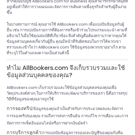
หากคุณมีบัญชี AllBookers.com for Business คุณสามารถรักษาสมุดที่
อยู่เพื่อทำให้การวางแผนและจัดการการเดินทางเพื่อธุรกิจสำหรับผู้อื่นง่าย
ขึ้น
ในบางสถานการณ์ คุณอาจใช้ AllBookers.com เพื่อแบ่งปันข้อมูลกับผู้
อื่น เช่น การแบ่งปันรายการที่ต้องการหรือเข้าร่วมโปรแกรมแนะนำ ตามที่
อธิบายไว้เมื่อใช้คุณสมบัติที่เกี่ยวข้อง สิ่งสำคัญคือต้องทราบว่าหากคุณให้
ข้อมูลส่วนบุคคลเกี่ยวกับผู้อื่น คุณมีหน้าที่รับผิดชอบในการให้พวกเขา
ทราบและเข้าใจว่า AllBookers.com ใช้ข้อมูลของพวกเขาอย่างไร ตาม
ที่ระบุไว้ในคำแถลงความเป็นส่วนตัวนี้
ทำไม AllBookers.com จึงเก็บรวบรวมและใช้
ข้อมูลส่วนบุคคลของคุณ?
AllBookers.com เก็บรวบรวมและใช้ข้อมูลส่วนบุคคลของคุณเพื่อ
วัตถุประสงค์ต่างๆ ในการให้บริการและพัฒนาบริการของเรา นี่คือการสรุป
วิธีที่ข้อมูลของคุณอาจถูกใช้:
การจองทริป:
ข้อมูลของคุณจำเป็นสำหรับการประมวลผลและจัดการ
การจองทริปของคุณ รวมถึงการส่งการยืนยัน การแก้ไข การเตือน และการ
จัดการการเช็คอินออนไลน์หรือการฝากเงินมัดจำ
การบริการลูกค้า:
การแบ่งปันข้อมูลการจองและบัญชีของคุณกับทีม