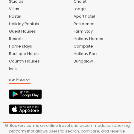
Studios
Chalet
Villas
Lodge
Hostel
Apart hotel
Holiday Rentals
Residence
Guest Houses
Farm Stay
Resorts
Holiday Homes
Home stays
CampSite
Boutique Hotels
Holiday Park
Country Houses
Bungalow
Inns
แอปของเรา
AllBookers.com
is an online travel and accommodation booking
platform that allows users to search, compare, and reserve