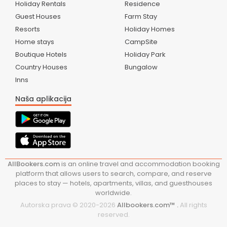
Holiday Rentals
Residence
Guest Houses
Farm Stay
Resorts
Holiday Homes
Home stays
CampSite
Boutique Hotels
Holiday Park
Country Houses
Bungalow
Inns
Naša aplikacija
AllBookers.com
is an online travel and accommodation booking
platform that allows users to search, compare, and reserve
places to stay — hotels, apartments, villas, and guesthouses
worldwide.
Autorska prava © 2020-
2026
Allbookers.com™ .
All rights
reserved.