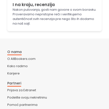
I na kraju, recenzija
Nakon putovanja, gosti nam govore o svom boravku.
Proveravamo nepristojne reči i verifikujemo
autentičnost svih recenzija pre nego što ih dodamo
na naš sajt.
O nama
O AllBookers.com
Kako radimo
Karijere
Partneri
Prijava za Extranet
Podelite svoju nekretninu
Pomoć partnerima