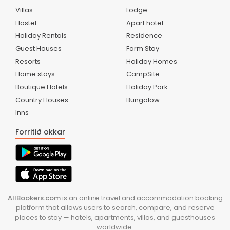
Villas
Lodge
Hostel
Apart hotel
Holiday Rentals
Residence
Guest Houses
Farm Stay
Resorts
Holiday Homes
Home stays
CampSite
Boutique Hotels
Holiday Park
Country Houses
Bungalow
Inns
Forritið okkar
AllBookers.com
is an online travel and accommodation booking
platform that allows users to search, compare, and reserve
places to stay — hotels, apartments, villas, and guesthouses
worldwide.