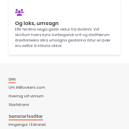
Og loks, umsagn
Eftir ferðina segja gestir okkur frá dvölinni. Við
skoðum hvers kyns óviðeigandi orð og staðfærum
áreiðanleika allra umsagna gestanna áður en þær
eru settar á síðuna okkar.
Um
Um AllBookers.com
Hvernig við vinnum
Starfsframi
Samstarfsaðilar
Inngangur í Extranet