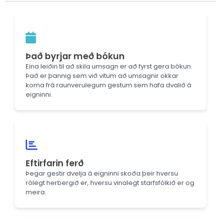
Það byrjar með bókun
Eina leiðin til að skila umsagn er að fyrst gera bókun.
Það er þannig sem við vitum að umsagnir okkar
koma frá raunverulegum gestum sem hafa dvalið á
eigninni.
Eftirfarin ferð
Þegar gestir dvelja á eigninni skoða þeir hversu
rólegt herbergið er, hversu vinalegt starfsfólkið er og
meira.