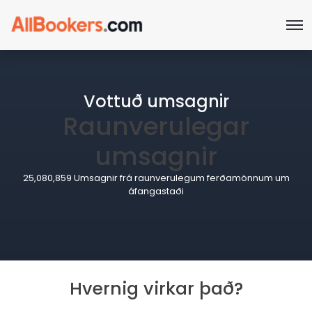
Vottuð umsagnir
Raunverulegar
umsagnir
25,080,859 Umsagnir frá raunverulegum ferðamönnum um
áfangastaði
Hvernig virkar það?