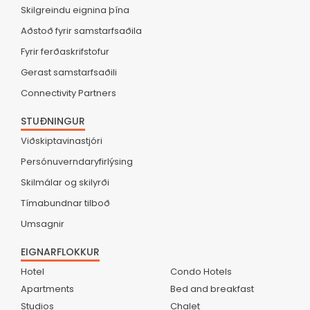
Skilgreindu eignina þína
Aðstoð fyrir samstarfsaðila
Fyrir ferðaskrifstofur
Gerast samstarfsaðili
Connectivity Partners
STUÐNINGUR
Viðskiptavinastjóri
Persónuverndaryfirlýsing
Skilmálar og skilyrði
Tímabundnar tilboð
Umsagnir
EIGNARFLOKKUR
Hotel
Condo Hotels
Apartments
Bed and breakfast
Studios
Chalet