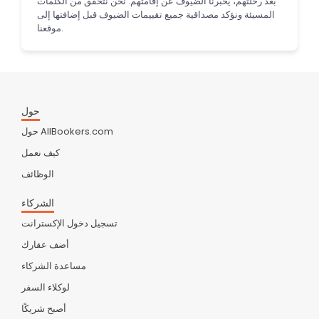
بعد رحلتهم، يخبرنا الضيوف عن إقامتهم. نحن نتحقق من الكلمات
المسيئة ونؤكد مصداقية جميع تقييمات الضيوف قبل إضافتها إلى
موقعنا.
حول
حول AllBookers.com
كيف نعمل
الوظائف
الشركاء
تسجيل دخول الإكسترانت
أضف عقارك
مساعدة الشركاء
لوكلاء السفر
أصبح شريكًا