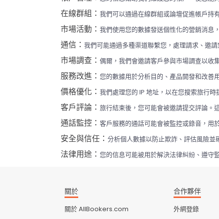
在線群組：
我們可以通過在線群組或論壇促進帳戶持
市場活動：
我們使用您的數據發送個性化的營銷消息
通信：
我們可能通過多種渠道聯繫您，處理請求、邀請
市場調查：
偶爾，我們會邀請客戶參與市場調查以收
服務改進：
您的數據用於分析目的、產品開發和改善
價格優化：
我們處理您的 IP 地址，以在您搜索旅行
客戶評論：
旅行結束後，您可能會被邀請提交評論。
通話監控：
客戶服務的通話可能會被監控或錄音，用
安全與信任：
分析個人數據以防止欺詐、評估風險並
法律用途：
您的信息可能被用於解決法律糾紛、遵守
關於
合作夥伴
關於 AllBookers.com
外網登錄