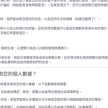
。當進行旅行預訂時，我們至少需要您的姓名和電子郵件地址。根據預訂要求，我們可
旅行偏好（例如飲食或無障礙要求）。在某些情況下，您可以使用旅行提供商進
做時，我們會收集您提供的信息，以及您的名字和頭像（如果您選擇了）。
的照片以及以前預訂的評論。這些保存的數據可以幫助您規劃和管理未來的預訂
每次預訂時重新提交。
可以維護一個地址簿，以便簡化為他人計劃和管理商務旅行。
m 與他人共享信息，例如分享願望清單或參加推薦計劃，這些情況將在使用相關功
m 如本隱私聲明所述如何使用他們的信息。
和使用您的個人數據？
多種目的收集並使用您的個人數據。以下是數據使用摘要：
，包括發送確認、修改、提醒以及處理在線登記或損壞押金。
戶信息，使我們能夠以多種語言全天候為您提供旅行相關問題和請求的幫助。
夠管理預訂、訪問特別優惠、保存設置以及創建公開資料（如果需要）。