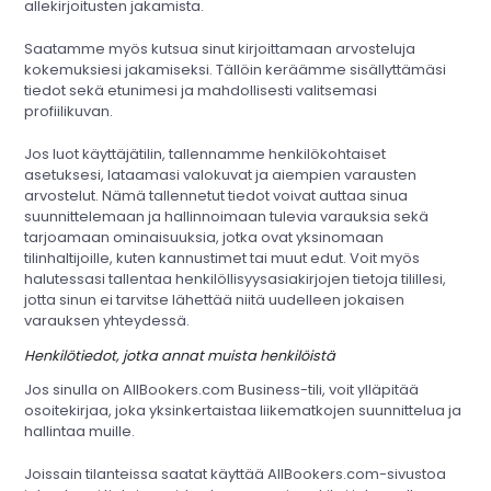
allekirjoitusten jakamista.
Saatamme myös kutsua sinut kirjoittamaan arvosteluja
kokemuksiesi jakamiseksi. Tällöin keräämme sisällyttämäsi
tiedot sekä etunimesi ja mahdollisesti valitsemasi
profiilikuvan.
Jos luot käyttäjätilin, tallennamme henkilökohtaiset
asetuksesi, lataamasi valokuvat ja aiempien varausten
arvostelut. Nämä tallennetut tiedot voivat auttaa sinua
suunnittelemaan ja hallinnoimaan tulevia varauksia sekä
tarjoamaan ominaisuuksia, jotka ovat yksinomaan
tilinhaltijoille, kuten kannustimet tai muut edut. Voit myös
halutessasi tallentaa henkilöllisyysasiakirjojen tietoja tilillesi,
jotta sinun ei tarvitse lähettää niitä uudelleen jokaisen
varauksen yhteydessä.
Henkilötiedot, jotka annat muista henkilöistä
Jos sinulla on AllBookers.com Business-tili, voit ylläpitää
osoitekirjaa, joka yksinkertaistaa liikematkojen suunnittelua ja
hallintaa muille.
Joissain tilanteissa saatat käyttää AllBookers.com-sivustoa