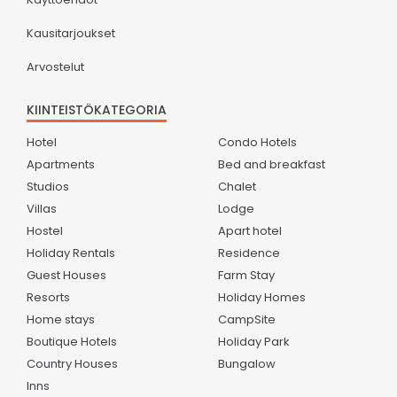
Kausitarjoukset
Arvostelut
KIINTEISTÖKATEGORIA
Hotel
Condo Hotels
Apartments
Bed and breakfast
Studios
Chalet
Villas
Lodge
Hostel
Apart hotel
Holiday Rentals
Residence
Guest Houses
Farm Stay
Resorts
Holiday Homes
Home stays
CampSite
Boutique Hotels
Holiday Park
Country Houses
Bungalow
Inns