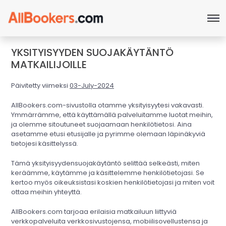
YKSITYISYYDEN SUOJAKÄYTÄNTÖ
MATKAILIJOILLE
Päivitetty viimeksi
03-July-2024
AllBookers.com-sivustolla otamme yksityisyytesi vakavasti.
Ymmärrämme, että käyttämällä palveluitamme luotat meihin,
ja olemme sitoutuneet suojaamaan henkilötietosi. Aina
asetamme etusi etusijalle ja pyrimme olemaan läpinäkyviä
tietojesi käsittelyssä.
Tämä yksityisyydensuojakäytäntö selittää selkeästi, miten
keräämme, käytämme ja käsittelemme henkilötietojasi. Se
kertoo myös oikeuksistasi koskien henkilötietojasi ja miten voit
ottaa meihin yhteyttä.
AllBookers.com tarjoaa erilaisia matkailuun liittyviä
verkkopalveluita verkkosivustojensa, mobiilisovellustensa ja