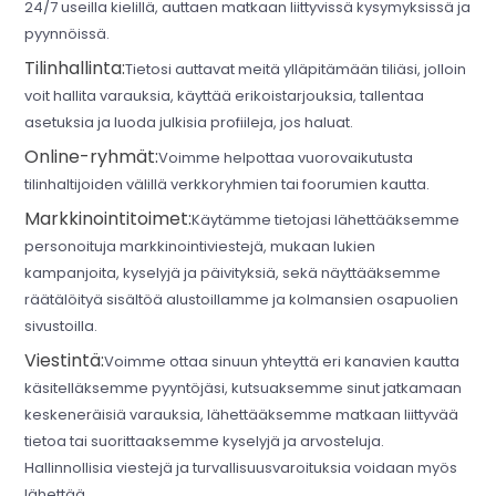
24/7 useilla kielillä, auttaen matkaan liittyvissä kysymyksissä ja
pyynnöissä.
Tilinhallinta:
Tietosi auttavat meitä ylläpitämään tiliäsi, jolloin
voit hallita varauksia, käyttää erikoistarjouksia, tallentaa
asetuksia ja luoda julkisia profiileja, jos haluat.
Online-ryhmät:
Voimme helpottaa vuorovaikutusta
tilinhaltijoiden välillä verkkoryhmien tai foorumien kautta.
Markkinointitoimet:
Käytämme tietojasi lähettääksemme
personoituja markkinointiviestejä, mukaan lukien
kampanjoita, kyselyjä ja päivityksiä, sekä näyttääksemme
räätälöityä sisältöä alustoillamme ja kolmansien osapuolien
sivustoilla.
Viestintä:
Voimme ottaa sinuun yhteyttä eri kanavien kautta
käsitelläksemme pyyntöjäsi, kutsuaksemme sinut jatkamaan
keskeneräisiä varauksia, lähettääksemme matkaan liittyvää
tietoa tai suorittaaksemme kyselyjä ja arvosteluja.
Hallinnollisia viestejä ja turvallisuusvaroituksia voidaan myös
lähettää.