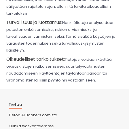
säilytetään rajoitetun ajan, ellei niitä tarvita oikeudellisiin
tarkoituksiin.
Turvallisuus ja luottamus:
Henkilötietoja analysoidaan
petosten ehkäisemiseksi, riskien arvioimiseksi ja
turvallisuuden varmistamiseksi. Tämä sisältää käyttäjien ja
varausten todennuksen sekä turvallisuuskysymysten
käsittelyn.
Oikeudelliset tarkoitukset:
Tietojasi voidaan käyttää
oikeuskiistojen ratkaisemiseen, sääntelyvaatimusten
noudattamiseen, käyttöehtojen täytäntöönpanoon tai
viranomaisten laillisiin pyyntöihin vastaamiseen.
Tietoa
Tietoa AllBookers.comista
Kuinka työskentelemme