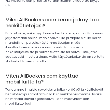
Yksityiskohtaisempi selitys keräämistämme tiedoista löytyy
alta.
Miksi AllBookers.com kerää ja käyttää
henkilötietojasi?
Päätarkoitus, miksi pyydämme henkilötietoja, on auttaa sinua
järjestämään online-matkapalveluita ja tarjota sinulle paras
mahdollinen palvelu. Käytämme tietojasi myös
ilmoittaaksemme sinulle uusimmista tarjouksista,
erikoistarjouksista ja muista tuotteista tai palveluista, jotka
saattavat kiinnostaa sinua. Muita käyttötarkoituksia on selitetty
yksityiskohtaisemmin alla.
Miten AllBookers.com käyttää
mobiililaitteita?
Tarjoamme ilmaisia sovelluksia, jotka keräävät ja käsittelevät
henkilötietoja samalla tavalla kuin verkkosivustomme. Lisäksi
ne mahdollistavat sijaintipalveluiden hyödyntämisen
mobiililaitteillasi.