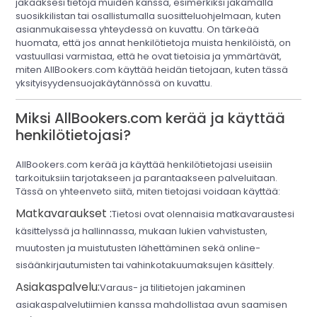
jakaaksesi tietoja muiden kanssa, esimerkiksi jakamalla
suosikkilistan tai osallistumalla suositteluohjelmaan, kuten
asianmukaisessa yhteydessä on kuvattu. On tärkeää
huomata, että jos annat henkilötietoja muista henkilöistä, on
vastuullasi varmistaa, että he ovat tietoisia ja ymmärtävät,
miten AllBookers.com käyttää heidän tietojaan, kuten tässä
yksityisyydensuojakäytännössä on kuvattu.
Miksi AllBookers.com kerää ja käyttää
henkilötietojasi?
AllBookers.com kerää ja käyttää henkilötietojasi useisiin
tarkoituksiin tarjotakseen ja parantaakseen palveluitaan.
Tässä on yhteenveto siitä, miten tietojasi voidaan käyttää:
Matkavaraukset :
Tietosi ovat olennaisia matkavaraustesi
käsittelyssä ja hallinnassa, mukaan lukien vahvistusten,
muutosten ja muistutusten lähettäminen sekä online-
sisäänkirjautumisten tai vahinkotakuumaksujen käsittely.
Asiakaspalvelu:
Varaus- ja tilitietojen jakaminen
asiakaspalvelutiimien kanssa mahdollistaa avun saamisen