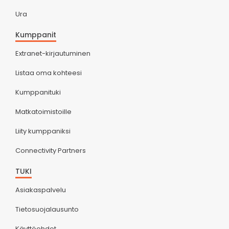
Ura
Kumppanit
Extranet-kirjautuminen
Listaa oma kohteesi
Kumppanituki
Matkatoimistoille
Liity kumppaniksi
Connectivity Partners
TUKI
Asiakaspalvelu
Tietosuojalausunto
Käyttöehdot