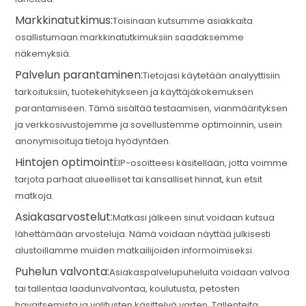
Markkinatutkimus:
Toisinaan kutsumme asiakkaita
osallistumaan markkinatutkimuksiin saadaksemme
näkemyksiä.
Palvelun parantaminen:
Tietojasi käytetään analyyttisiin
tarkoituksiin, tuotekehitykseen ja käyttäjäkokemuksen
parantamiseen. Tämä sisältää testaamisen, vianmäärityksen
ja verkkosivustojemme ja sovellustemme optimoinnin, usein
anonymisoituja tietoja hyödyntäen.
Hintojen optimointi:
IP-osoitteesi käsitellään, jotta voimme
tarjota parhaat alueelliset tai kansalliset hinnat, kun etsit
matkoja.
Asiakasarvostelut:
Matkasi jälkeen sinut voidaan kutsua
lähettämään arvosteluja. Nämä voidaan näyttää julkisesti
alustoillamme muiden matkailijoiden informoimiseksi.
Puhelun valvonta:
Asiakaspalvelupuheluita voidaan valvoa
tai tallentaa laadunvalvontaa, koulutusta, petosten
havaitsemista ja valitusten käsittelyä varten. Tallenteita