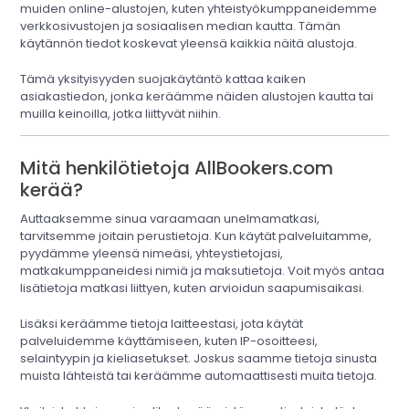
muiden online-alustojen, kuten yhteistyökumppaneidemme
verkkosivustojen ja sosiaalisen median kautta. Tämän
käytännön tiedot koskevat yleensä kaikkia näitä alustoja.
Tämä yksityisyyden suojakäytäntö kattaa kaiken
asiakastiedon, jonka keräämme näiden alustojen kautta tai
muilla keinoilla, jotka liittyvät niihin.
Mitä henkilötietoja AllBookers.com
kerää?
Auttaaksemme sinua varaamaan unelmamatkasi,
tarvitsemme joitain perustietoja. Kun käytät palveluitamme,
pyydämme yleensä nimeäsi, yhteystietojasi,
matkakumppaneidesi nimiä ja maksutietoja. Voit myös antaa
lisätietoja matkasi liittyen, kuten arvioidun saapumisaikasi.
Lisäksi keräämme tietoja laitteestasi, jota käytät
palveluidemme käyttämiseen, kuten IP-osoitteesi,
selaintyypin ja kieliasetukset. Joskus saamme tietoja sinusta
muista lähteistä tai keräämme automaattisesti muita tietoja.