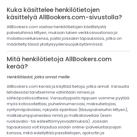
Kuka käsittelee henkilötietojen
käsittelyä AllBookers.com-sivustolla?
AllBookers.com vastaa henkilötietojen käsittelystä
palveluihinsa liittyen, mukaan lukien verkkosivustonsa ja
mobiilisovelluksensa, paitsi joissakin tapauksissa, jotka on
määritelty tässä yksityisyydensuojakäytännössä.
Mitä henkilötietoja AllBookers.com
kerää?
Henkilötiedot, jotka annat meille
AllBookers.com kerää ja käyttää tietoja, jotka annat. Varausta
tehdessäsi tarvitsemme vähintään nimesi ja
sähköpostiosoitteesi. Varaustyypistä riippuen voimme pyytää
myös kotiosoitettasi, puhelinnumeroasi, maksutietojasi,
syntymäpäivääsi, nykyistä sijaintiasi (tilauspalveluihin liittyen),
matkakumppaneidesi nimiä ja matkatoiveitasi (esim.
ruokavalio- tai esteettömyysvaatimuksia). Joissain
tapauksissa voit kirjautua sisään online-palveluntarjoajan
kanssa, mikä edellyttää passitietojen, ajokortin ja