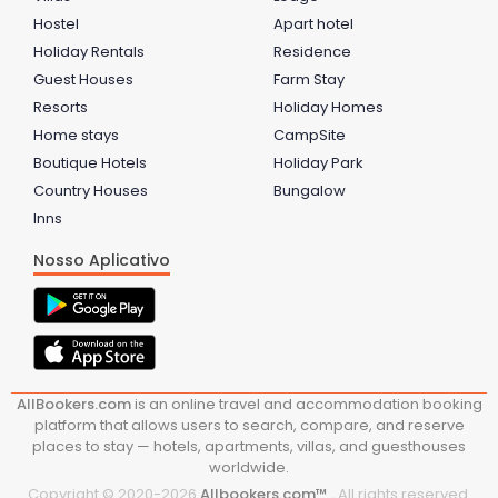
Hostel
Apart hotel
Holiday Rentals
Residence
Guest Houses
Farm Stay
Resorts
Holiday Homes
Home stays
CampSite
Boutique Hotels
Holiday Park
Country Houses
Bungalow
Inns
Nosso Aplicativo
AllBookers.com
is an online travel and accommodation booking
platform that allows users to search, compare, and reserve
places to stay — hotels, apartments, villas, and guesthouses
worldwide.
Copyright © 2020-
2026
Allbookers.com™ .
All rights reserved.