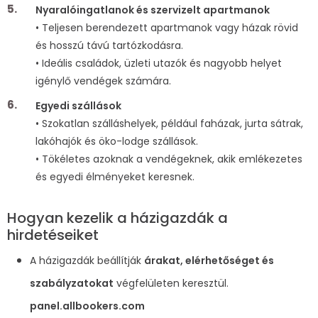
Nyaralóingatlanok és szervizelt apartmanok
• Teljesen berendezett apartmanok vagy házak rövid
és hosszú távú tartózkodásra.
• Ideális családok, üzleti utazók és nagyobb helyet
igénylő vendégek számára.
Egyedi szállások
• Szokatlan szálláshelyek, például faházak, jurta sátrak,
lakóhajók és öko-lodge szállások.
• Tökéletes azoknak a vendégeknek, akik emlékezetes
és egyedi élményeket keresnek.
Hogyan kezelik a házigazdák a
hirdetéseiket
A házigazdák beállítják
árakat, elérhetőséget és
szabályzatokat
végfelületen keresztül.
panel.allbookers.com