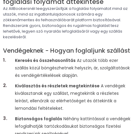
foglalási folyamat áttekintése
Az AllBookersnél leegyszerűsítjük a foglalási folyamatot mind az
utazók, mind az ingatlantulajdonosok számára egy
zökkenőmentes és felhasználóbarát platform biztosításával.
Rendszerünk gyors, biztonságos és rugalmas foglalást tesz
lehetővé, legyen szó nyaralás lefoglalásáról vagy egy szállás
kezeléséről.
Vendégeknek - Hogyan foglaljunk szállást
Keresés és összehasonlítás
Az utazók több ezer
szállás közül böngészhetnek helyszín, ár, szolgáltatások
és vendégértékelések alapján.
Kiválasztás és részletek megtekintése
A vendégek
kiválasztanak egy szállást, megtekintik a részletes
leírást, ellenőrzik az elérhetőséget és áttekintik a
lemondási feltételeket.
Biztonságos foglalás
Néhány kattintással a vendégek
lefoglalhatják tartózkodásukat biztonságos fizetési
rendszerünk segítségével.