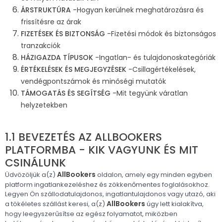
ÁRSTRUKTÚRA
-Hogyan kerülnek meghatározásra és
frissítésre az árak
FIZETÉSEK ÉS BIZTONSÁG
-Fizetési módok és biztonságos
tranzakciók
HÁZIGAZDA TÍPUSOK
-Ingatlan- és tulajdonoskategóriák
ÉRTÉKELÉSEK ÉS MEGJEGYZÉSEK
-Csillagértékelések,
vendégpontszámok és minőségi mutatók
TÁMOGATÁS ÉS SEGÍTSÉG
-Mit tegyünk váratlan
helyzetekben
1.1 BEVEZETÉS AZ ALLBOOKERS
PLATFORMBA - KIK VAGYUNK ÉS MIT
CSINÁLUNK
AllBookers
Üdvözöljük a(z)
oldalon, amely egy minden egyben
platform ingatlankezeléshez és zökkenőmentes foglalásokhoz.
Legyen Ön szállodatulajdonos, ingatlantulajdonos vagy utazó, aki
AllBookers
a tökéletes szállást keresi, a(z)
úgy lett kialakítva,
hogy leegyszerűsítse az egész folyamatot, miközben