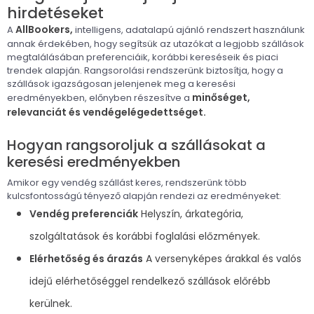
hirdetéseket
AllBookers,
A
intelligens, adatalapú ajánló rendszert használunk
annak érdekében, hogy segítsük az utazókat a legjobb szállások
megtalálásában preferenciáik, korábbi kereséseik és piaci
trendek alapján. Rangsorolási rendszerünk biztosítja, hogy a
szállások igazságosan jelenjenek meg a keresési
minőséget,
eredményekben, előnyben részesítve a
relevanciát és vendégelégedettséget.
Hogyan rangsoroljuk a szállásokat a
keresési eredményekben
Amikor egy vendég szállást keres, rendszerünk több
kulcsfontosságú tényező alapján rendezi az eredményeket:
Vendég preferenciák
Helyszín, árkategória,
szolgáltatások és korábbi foglalási előzmények.
Elérhetőség és árazás
A versenyképes árakkal és valós
idejű elérhetőséggel rendelkező szállások előrébb
kerülnek.