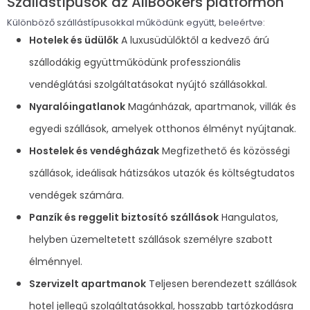
Szállástípusok az AllBookers platformon
Különböző szállástípusokkal működünk együtt, beleértve:
Hotelek és üdülők
A luxusüdülőktől a kedvező árú
szállodákig együttműködünk professzionális
vendéglátási szolgáltatásokat nyújtó szállásokkal.
Nyaralóingatlanok
Magánházak, apartmanok, villák és
egyedi szállások, amelyek otthonos élményt nyújtanak.
Hostelek és vendégházak
Megfizethető és közösségi
szállások, ideálisak hátizsákos utazók és költségtudatos
vendégek számára.
Panzík és reggelit biztosító szállások
Hangulatos,
helyben üzemeltetett szállások személyre szabott
élménnyel.
Szervizelt apartmanok
Teljesen berendezett szállások
hotel jellegű szolgáltatásokkal, hosszabb tartózkodásra