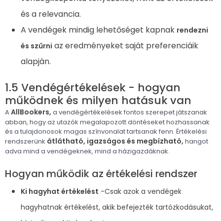
és a relevancia.
A vendégek mindig lehetőséget kapnak
rendezni
az eredményeket saját preferenciáik
és szűrni
alapján.
1.5 Vendégértékelések - hogyan
működnek és milyen hatásuk van
AllBookers,
A
a vendégértékelések fontos szerepet játszanak
abban, hogy az utazók megalapozott döntéseket hozhassanak
és a tulajdonosok magas színvonalat tartsanak fenn. Értékelési
átlátható, igazságos és megbízható,
rendszerünk
hangot
adva mind a vendégeknek, mind a házigazdáknak.
Hogyan működik az értékelési rendszer
Ki hagyhat értékelést
-Csak azok a vendégek
hagyhatnak értékelést, akik befejezték tartózkodásukat,