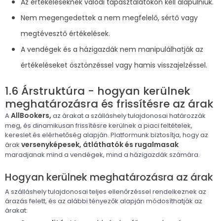
Az értékeléseknek valódi tapasztalatokon kell alapulniuk.
Nem megengedettek a nem megfelelő, sértő vagy
megtévesztő értékelések.
A vendégek és a házigazdák nem manipulálhatják az
értékeléseket ösztönzéssel vagy hamis visszajelzéssel.
1.6 Árstruktúra - hogyan kerülnek
meghatározásra és frissítésre az árak
AllBookers,
A
az árakat a szálláshely tulajdonosai határozzák
meg, és dinamikusan frissítésre kerülnek a piaci feltételek,
kereslet és elérhetőség alapján. Platformunk biztosítja, hogy az
versenyképesek, átláthatók és rugalmasak
árak
maradjanak mind a vendégek, mind a házigazdák számára.
Hogyan kerülnek meghatározásra az árak
A szálláshely tulajdonosai teljes ellenőrzéssel rendelkeznek az
árazás felett, és az alábbi tényezők alapján módosíthatják az
árakat: