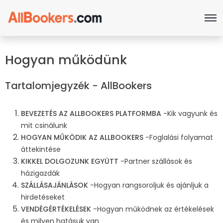
Hogyan működünk
Tartalomjegyzék - AllBookers
BEVEZETÉS AZ ALLBOOKERS PLATFORMBA
-Kik vagyunk és
mit csinálunk
HOGYAN MŰKÖDIK AZ ALLBOOKERS
-Foglalási folyamat
áttekintése
KIKKEL DOLGOZUNK EGYÜTT
-Partner szállások és
házigazdák
SZÁLLÁSAJÁNLÁSOK
-Hogyan rangsoroljuk és ajánljuk a
hirdetéseket
VENDÉGÉRTÉKELÉSEK
-Hogyan működnek az értékelések
és milyen hatásuk van