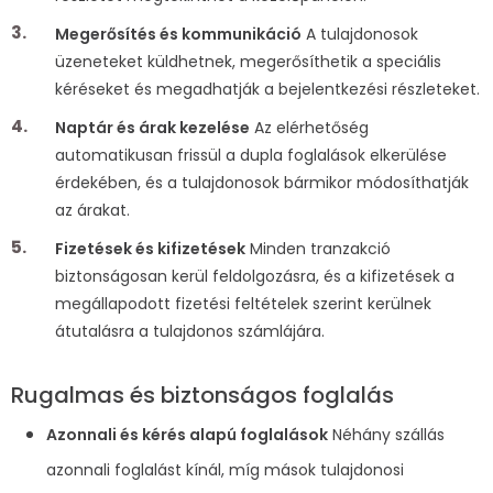
Megerősítés és kommunikáció
A tulajdonosok
üzeneteket küldhetnek, megerősíthetik a speciális
kéréseket és megadhatják a bejelentkezési részleteket.
Naptár és árak kezelése
Az elérhetőség
automatikusan frissül a dupla foglalások elkerülése
érdekében, és a tulajdonosok bármikor módosíthatják
az árakat.
Fizetések és kifizetések
Minden tranzakció
biztonságosan kerül feldolgozásra, és a kifizetések a
megállapodott fizetési feltételek szerint kerülnek
átutalásra a tulajdonos számlájára.
Rugalmas és biztonságos foglalás
Azonnali és kérés alapú foglalások
Néhány szállás
azonnali foglalást kínál, míg mások tulajdonosi