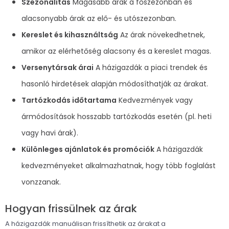
Szezonalitás
Magasabb árak a főszezonban és
alacsonyabb árak az elő- és utószezonban.
Kereslet és kihasználtság
Az árak növekedhetnek,
amikor az elérhetőség alacsony és a kereslet magas.
Versenytársak árai
A házigazdák a piaci trendek és
hasonló hirdetések alapján módosíthatják az árakat.
Tartózkodás időtartama
Kedvezmények vagy
ármódosítások hosszabb tartózkodás esetén (pl. heti
vagy havi árak).
Különleges ajánlatok és promóciók
A házigazdák
kedvezményeket alkalmazhatnak, hogy több foglalást
vonzzanak.
Hogyan frissülnek az árak
A házigazdák manuálisan frissíthetik az árakat a