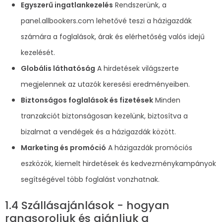
Egyszerű ingatlankezelés
Rendszerünk, a
panel.allbookers.com lehetővé teszi a házigazdák
számára a foglalások, árak és elérhetőség valós idejű
kezelését.
Globális láthatóság
A hirdetések világszerte
megjelennek az utazók keresési eredményeiben.
Biztonságos foglalások és fizetések
Minden
tranzakciót biztonságosan kezelünk, biztosítva a
bizalmat a vendégek és a házigazdák között.
Marketing és promóció
A házigazdák promóciós
eszközök, kiemelt hirdetések és kedvezménykampányok
segítségével több foglalást vonzhatnak.
1.4 Szállásajánlások - hogyan
rangsoroljuk és ajánljuk a