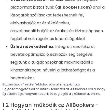
platformot biztosítunk
(allbookers.com)
ahol a
látogatók szállásokat fedezhetnek fel,
elolvashatják az értékeléseket,
összehasonlíthatják az árakat és biztonságosan
foglalhatnak rugalmas lehetőségekkel.
Üzleti növekedéshez:
Integrált analitikai és
bevételoptimalizáló eszközök segítségével
segítünk a tulajdonosoknak maximalizálni a
kihasználtságot, növelni a láthatóságot és a
bevételeket.
Biztonságos fizetési feldolgozással, megbízható
ügyféltámogatással és intuitív felülettel az AllBookers célja, hogy
újradefiniálja, hogyan kezelik és foglalják a szállásokat online.
1.2 Hogyan működik az AllBookers -