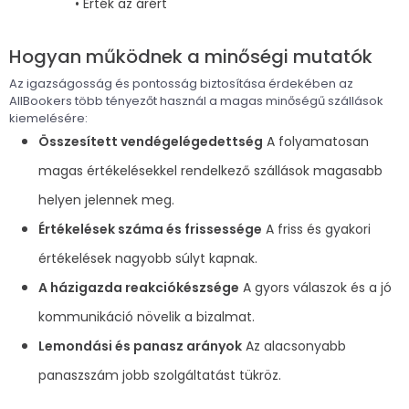
• Érték az árért
Hogyan működnek a minőségi mutatók
Az igazságosság és pontosság biztosítása érdekében az
AllBookers több tényezőt használ a magas minőségű szállások
kiemelésére:
Összesített vendégelégedettség
A folyamatosan
magas értékelésekkel rendelkező szállások magasabb
helyen jelennek meg.
Értékelések száma és frissessége
A friss és gyakori
értékelések nagyobb súlyt kapnak.
A házigazda reakciókészsége
A gyors válaszok és a jó
kommunikáció növelik a bizalmat.
Lemondási és panasz arányok
Az alacsonyabb
panaszszám jobb szolgáltatást tükröz.