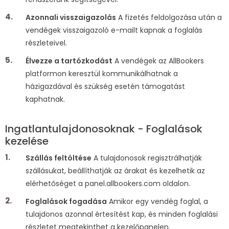
Azonnali visszaigazolás
A fizetés feldolgozása után a
vendégek visszaigazoló e-mailt kapnak a foglalás
részleteivel.
Élvezze a tartózkodást
A vendégek az AllBookers
platformon keresztül kommunikálhatnak a
házigazdával és szükség esetén támogatást
kaphatnak.
Ingatlantulajdonosoknak - Foglalások
kezelése
Szállás feltöltése
A tulajdonosok regisztrálhatják
szállásukat, beállíthatják az árakat és kezelhetik az
elérhetőséget a panel.allbookers.com oldalon.
Foglalások fogadása
Amikor egy vendég foglal, a
tulajdonos azonnal értesítést kap, és minden foglalási
részletet megtekinthet a kezelőpanelen.