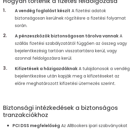
Hogyan történik a fizetés feldolgozása
A vendég foglalást készít
A fizetési adatok
biztonságosan kerülnek rögzítésre a fizetési folyamat
során.
A pénzeszközök biztonságosan tárolva vannak
A
szállás fizetési szabályzatától függően az összeg vagy
bejelentkezésig tartóan visszatartásra kerül, vagy
azonnal feldolgozásra kerül.
Kifizetések a házigazdáknak
A tulajdonosok a vendég
bejelentkezése után kapják meg a kifizetéseket az
előre meghatározott kifizetési ütemezés szerint.
Biztonsági intézkedések a biztonságos
tranzakciókhoz
PCI DSS megfelelőség
Az AllBookers ipari szabványokat