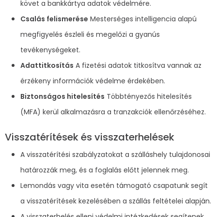
követ a bankkártya adatok védelmére.
Csalás felismerése
Mesterséges intelligencia alapú
megfigyelés észleli és megelőzi a gyanús
tevékenységeket.
Adattitkosítás
A fizetési adatok titkosítva vannak az
érzékeny információk védelme érdekében.
Biztonságos hitelesítés
Többtényezős hitelesítés
(MFA) kerül alkalmazásra a tranzakciók ellenőrzéséhez.
Visszatérítések és visszaterhelések
A visszatérítési szabályzatokat a szálláshely tulajdonosai
határozzák meg, és a foglalás előtt jelennek meg.
Lemondás vagy vita esetén támogató csapatunk segít
a visszatérítések kezelésében a szállás feltételei alapján.
A visszaterhelés elleni védelmi intézkedések segítenek