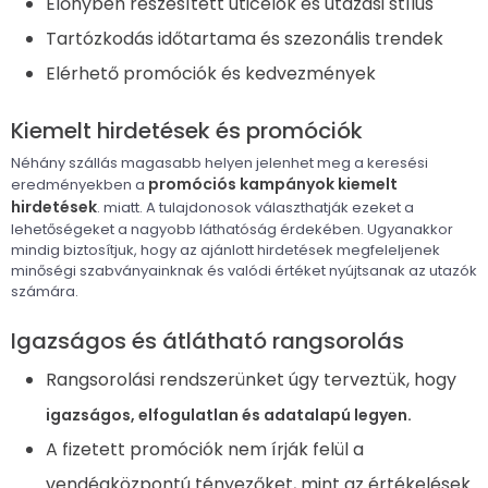
Előnyben részesített úticélok és utazási stílus
Tartózkodás időtartama és szezonális trendek
Elérhető promóciók és kedvezmények
Kiemelt hirdetések és promóciók
Néhány szállás magasabb helyen jelenhet meg a keresési
promóciós kampányok
kiemelt
eredményekben a
hirdetések
. miatt. A tulajdonosok választhatják ezeket a
lehetőségeket a nagyobb láthatóság érdekében. Ugyanakkor
mindig biztosítjuk, hogy az ajánlott hirdetések megfeleljenek
minőségi szabványainknak és valódi értéket nyújtsanak az utazók
számára.
Igazságos és átlátható rangsorolás
Rangsorolási rendszerünket úgy terveztük, hogy
igazságos, elfogulatlan és adatalapú legyen.
A fizetett promóciók nem írják felül a
vendégközpontú tényezőket, mint az értékelések