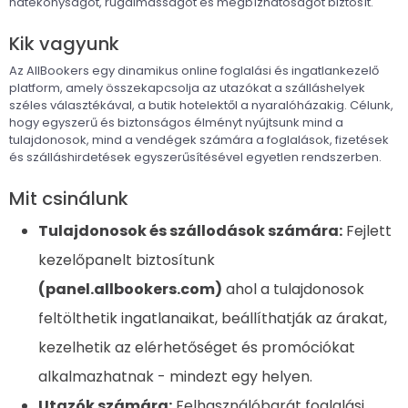
hatékonyságot, rugalmasságot és megbízhatóságot biztosít.
Kik vagyunk
Az AllBookers egy dinamikus online foglalási és ingatlankezelő
platform, amely összekapcsolja az utazókat a szálláshelyek
széles választékával, a butik hotelektől a nyaralóházakig. Célunk,
hogy egyszerű és biztonságos élményt nyújtsunk mind a
tulajdonosok, mind a vendégek számára a foglalások, fizetések
és szálláshirdetések egyszerűsítésével egyetlen rendszerben.
Mit csinálunk
Tulajdonosok és szállodások számára:
Fejlett
kezelőpanelt biztosítunk
(panel.allbookers.com)
ahol a tulajdonosok
feltölthetik ingatlanaikat, beállíthatják az árakat,
kezelhetik az elérhetőséget és promóciókat
alkalmazhatnak - mindezt egy helyen.
Utazók számára:
Felhasználóbarát foglalási