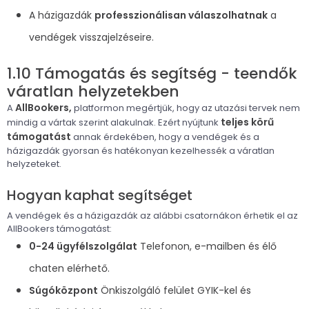
A házigazdák
professzionálisan válaszolhatnak
a
vendégek visszajelzéseire.
1.10 Támogatás és segítség - teendők
váratlan helyzetekben
AllBookers,
A
platformon megértjük, hogy az utazási tervek nem
teljes körű
mindig a vártak szerint alakulnak. Ezért nyújtunk
támogatást
annak érdekében, hogy a vendégek és a
házigazdák gyorsan és hatékonyan kezelhessék a váratlan
helyzeteket.
Hogyan kaphat segítséget
A vendégek és a házigazdák az alábbi csatornákon érhetik el az
AllBookers támogatást:
0-24 ügyfélszolgálat
Telefonon, e-mailben és élő
chaten elérhető.
Súgóközpont
Önkiszolgáló felület GYIK-kel és