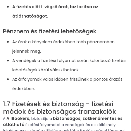
A fizetés előtti végső árat, biztosítva az
átláthatóságot.
Pénznem és fizetési lehetőségek
Az árak a kényelem érdekében több pénznemben
jelennek meg.
A vendégek a fizetési folyamat során különböző fizetési
lehetőségek közül választhatnak.
Az árfolyamok valós időben frissülnek a pontos árazás
érdekében.
1.7 Fizetések és biztonság - fizetési
módok és biztonságos tranzakciók
AllBookers,
biztonságos, zökkenőmentes és
A
biztosítja a
átlátható
fizetési folyamatot a vendégek és a szálláshely
tulajdonosai számára. Platformunk több fizetési módot támogat