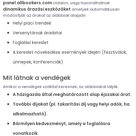
panel.allbookers.com
oldalon, vagy használhatnak
dinamikus árazási eszközöket
amelyek automatikusan
módosítják az árakat az alábbiak alapján:
Helyi piaci trendek
Versenytársak áradatai
Foglalási kereslet
A kereslet növekedése események idején (fesztiválok,
ünnepek, konferenciák)
Mit látnak a vendégek
Amikor a vendégek szállást keresnek, az alábbiakat látják:
A házigazda által meghatározott alap éjszakai árat.
További díjakat (pl. takarítási díj vagy helyi adók, ha
alkalmazható).
Bármilyen kedvezményt, amely a foglalásra
vonatkozik.