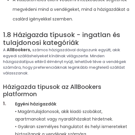
megvédeni mind a vendégeket, mind a házigazdákat a
csalárd igényekkel szemben.
1.8 Házigazda típusok - ingatlan és
tulajdonosi kategóriák
AllBookers,
A
számos házigazdával dolgozunk együtt, akik
egyedi szálláshelyeket kínálnak világszerte. Minden
házigazdatípus eltérő élményt nyújt, lehetővé téve a vendégek
számára, hogy preferenciáiknak leginkább megfelelő szállást
válasszanak.
Házigazda típusok az AllBookers
platformon
Egyéni házigazdák
• Magántulajdonosok, akik kiadó szobákat,
apartmanokat vagy nyaralóházakat hirdetnek.
• Gyakran személyes hangulatot és helyi ismereteket
biztosítanak a vendégek számára.