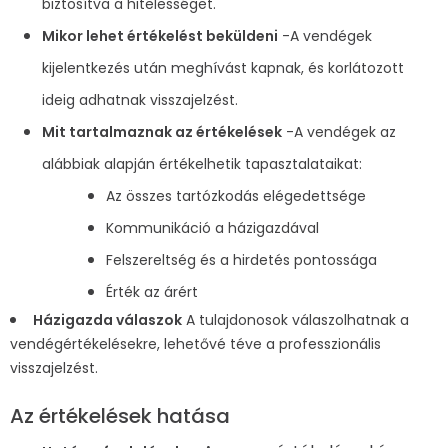
biztosítva a hitelességet.
Mikor lehet értékelést beküldeni
-A vendégek
kijelentkezés után meghívást kapnak, és korlátozott
ideig adhatnak visszajelzést.
Mit tartalmaznak az értékelések
-A vendégek az
alábbiak alapján értékelhetik tapasztalataikat:
Az összes tartózkodás elégedettsége
Kommunikáció a házigazdával
Felszereltség és a hirdetés pontossága
Érték az árért
Házigazda válaszok
A tulajdonosok válaszolhatnak a
vendégértékelésekre, lehetővé téve a professzionális
visszajelzést.
Az értékelések hatása