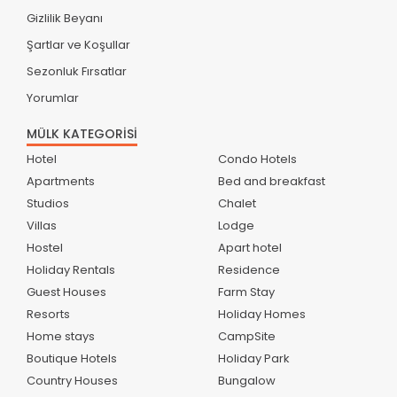
Gizlilik Beyanı
Şartlar ve Koşullar
Sezonluk Fırsatlar
Yorumlar
MÜLK KATEGORİSİ
Hotel
Condo Hotels
Apartments
Bed and breakfast
Studios
Chalet
Villas
Lodge
Hostel
Apart hotel
Holiday Rentals
Residence
Guest Houses
Farm Stay
Resorts
Holiday Homes
Home stays
CampSite
Boutique Hotels
Holiday Park
Country Houses
Bungalow