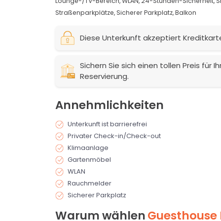
Lounge-/TV-Bereich,
WLAN,
24-Stunden-Sicherheit,
S
Straßenparkplätze,
Sicherer Parkplatz,
Balkon
Diese Unterkunft akzeptiert Kreditkart
Sichern Sie sich einen tollen Preis für
Reservierung.
Annehmlichkeiten
Unterkunft ist barrierefrei
Privater Check-in/Check-out
Klimaanlage
Gartenmöbel
WLAN
Rauchmelder
Sicherer Parkplatz
Warum wählen
Guesthouse 