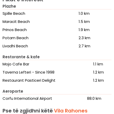
Plazhe
Spille Beach
1.0 km
Maracit Beach
1.5 km
Prinos Beach
1.9 km
Potam Beach
2.3 km
Livadhi Beach
2.7 km
Restorante & kafe
Mojo Cafe Bar
1.1 km
Taverna Lefteri - Since 1998
1.2 km
Restaurant Pasticeri Delight
1.2 km
Aeroporte
Corfu International Airport
88.0 km
Pse të zgjidhni këtë
Vila Rahones