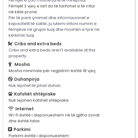
Fëmijët e çdo moshe janë të mirëpritur.
Fëmijët 3 vjeç e lart do të tarifohet si të rritur
në këtë pronë.
Për të parë çmimet dhe informacionet e
kapacitetit të saktë, ju lutemi shtoni numrin e
fëmijëve në grupin tuaj dhe moshën e tyre në
kërkimin tuaj.
Cribs and extra beds
Cribs and extra beds aren't available at this
property.
Mosha
Mosha minimale për regjistrim është 18 vjeç
Duhanpirja
Nuk lejohet të pihet duhan.
Kafshët shtëpiake
Nuk lejohen kafshët shtëpiake
Internet
Wi-Fi është i disponueshëm në të gjitha zonat
dhe është falas
Parkimi
Parkimi është i disponueshëm