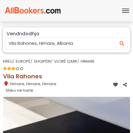
Vendndodhja
KREU
EUROPË
SHQIPËRI
VLORË QARK
HIMARE
Vila Rahones
Himare
,
Himare, Himare
· Shiko në hartë