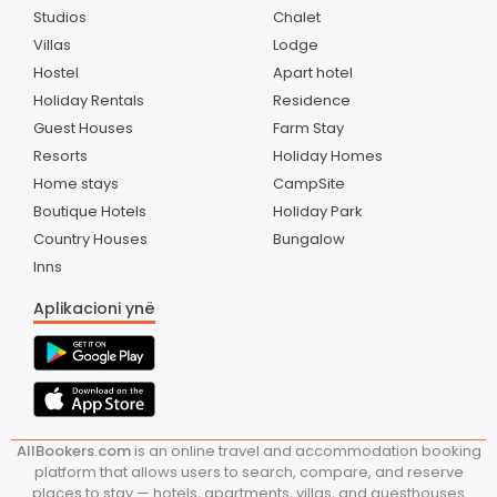
Studios
Chalet
Villas
Lodge
Hostel
Apart hotel
Holiday Rentals
Residence
Guest Houses
Farm Stay
Resorts
Holiday Homes
Home stays
CampSite
Boutique Hotels
Holiday Park
Country Houses
Bungalow
Inns
Aplikacioni ynë
AllBookers.com
is an online travel and accommodation booking
platform that allows users to search, compare, and reserve
places to stay — hotels, apartments, villas, and guesthouses