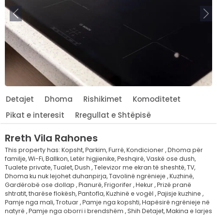
Para
Më
Detajet
Dhoma
Rishikimet
Komoditetet
Pikat e interesit
Rregullat e Shtëpisë
Rreth
Vila Rahones
This property has:
Kopsht,
Parkim,
Furrë,
Kondicioner ,
Dhoma për
familje,
Wi-Fi,
Ballkon,
Letër higjienike,
Peshqirë,
Vaskë ose dush,
Tualete private,
Tualet,
Dush ,
Televizor me ekran të sheshtë,
TV,
Dhoma ku nuk lejohet duhanpirja,
Tavolinë ngrënieje ,
Kuzhinë,
Gardërobë ose dollap ,
Pianurë,
Frigorifer ,
Hekur ,
Prizë pranë
shtratit,
tharëse flokësh,
Pantofla,
Kuzhinë e vogël ,
Pajisje kuzhine ,
Pamje nga mali,
Trotuar ,
Pamje nga kopshti,
Hapësirë ngrënieje në
natyrë ,
Pamje nga oborri i brendshëm ,
Shih Detajet,
Makina e larjes