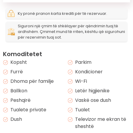
Ky pronë pranon karta krediti për të rezervuar.
Siguroni një çmim të shkëlqyer për qëndrimin tuaj të
ardhshëm. Çmimet mund të rriten, kështu që sigurohuni
për rezervimin tuaj sot.
Komoditetet
Kopsht
Parkim
Furrë
Kondicioner
Dhoma për familje
Wi-Fi
Ballkon
Letër higjienike
Peshqirë
Vaskë ose dush
Tualete private
Tualet
Dush
Televizor me ekran të
sheshtë