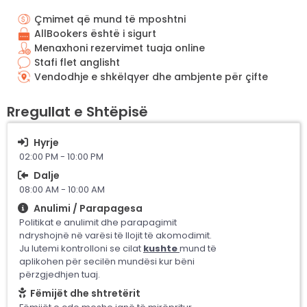
Çmimet që mund të mposhtni
AllBookers është i sigurt
Menaxhoni rezervimet tuaja online
Stafi flet anglisht
Vendodhje e shkëlqyer dhe ambjente për çifte
Rregullat e Shtëpisë
Hyrje
02:00 PM - 10:00 PM
Dalje
08:00 AM - 10:00 AM
Anulimi / Parapagesa
Politikat e anulimit dhe parapagimit
ndryshojnë në varësi të llojit të akomodimit.
Ju lutemi kontrolloni se cilat
kushte
mund të
aplikohen për secilën mundësi kur bëni
përzgjedhjen tuaj.
Fëmijët dhe shtretërit