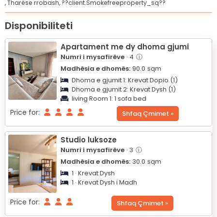
,
Tharëse rrobash,
??client.Smokefreeproperty_sq??
Leaflet
© OpenStreetMap © CARTO
|
+
Disponibiliteti
−
Apartament me dy dhoma gjumi
Numri i mysafirëve
· 4
ⓘ
Madhësia e dhomës:
90.0
sqm
Dhoma e gjumit 1:
Krevat Dopio (1)
Dhoma e gjumit 2:
Krevat Dysh (1)
living Room 1:
1 sofa bed
Price for:
Shfaq Çmimet »
Studio luksoze
Numri i mysafirëve
· 3
ⓘ
Madhësia e dhomës:
30.0
sqm
1 · Krevat Dysh
1 · Krevat Dysh i Madh
Price for:
Shfaq Çmimet »