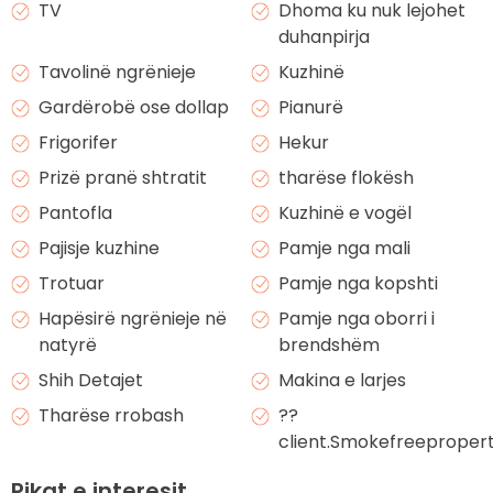
TV
Dhoma ku nuk lejohet
duhanpirja
Tavolinë ngrënieje
Kuzhinë
Gardërobë ose dollap
Pianurë
Frigorifer
Hekur
Prizë pranë shtratit
tharëse flokësh
Pantofla
Kuzhinë e vogël
Pajisje kuzhine
Pamje nga mali
Trotuar
Pamje nga kopshti
Hapësirë ngrënieje në
Pamje nga oborri i
natyrë
brendshëm
Shih Detajet
Makina e larjes
Tharëse rrobash
??
client.Smokefreeproper
Pikat e interesit