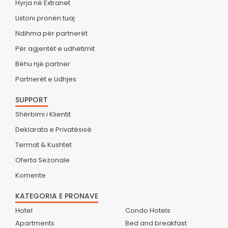
Hyrja në Extranet
Listoni pronën tuaj
Ndihma për partnerët
Për agjentët e udhëtimit
Bëhu një partner
Partnerët e Lidhjes
SUPPORT
Shërbimi i Klientit
Deklarata e Privatësisë
Termat & Kushtet
Oferta Sezonale
Komente
KATEGORIA E PRONAVE
Hotel
Condo Hotels
Apartments
Bed and breakfast