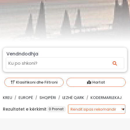
Vendndodhja
Klasifikoni dhe Filtroni
Hartat
KREU
EUROPË
SHQIPËRI
LEZHË QARK
KODERMARLEKAJ
Rezultatet e kërkimit
0 Pronat