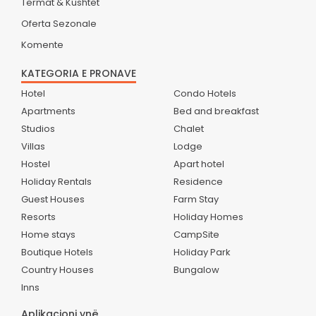
Termat & Kushtet
Oferta Sezonale
Komente
KATEGORIA E PRONAVE
Hotel
Condo Hotels
Apartments
Bed and breakfast
Studios
Chalet
Villas
Lodge
Hostel
Apart hotel
Holiday Rentals
Residence
Guest Houses
Farm Stay
Resorts
Holiday Homes
Home stays
CampSite
Boutique Hotels
Holiday Park
Country Houses
Bungalow
Inns
Aplikacioni ynë