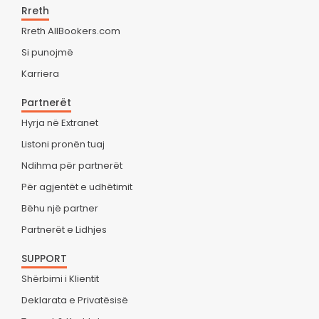
Rreth
Rreth AllBookers.com
Si punojmë
Karriera
Partnerët
Hyrja në Extranet
Listoni pronën tuaj
Ndihma për partnerët
Për agjentët e udhëtimit
Bëhu një partner
Partnerët e Lidhjes
SUPPORT
Shërbimi i Klientit
Deklarata e Privatësisë