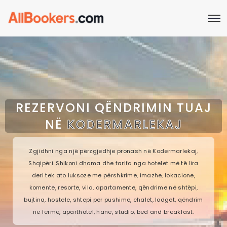
REZERVONI QËNDRIMIN TUAJ
NË
KODERMARLEKAJ
Zgjidhni nga një përzgjedhje pronash në Kodermarlekaj,
Shqipëri. Shikoni dhoma dhe tarifa nga hotelet më të lira
deri tek ato luksoze me përshkrime, imazhe, lokacione,
komente, resorte, vila, apartamente, qëndrime në shtëpi,
bujtina, hostele, shtepi per pushime, chalet, lodget, qëndrim
në fermë, aparthotel, hanë, studio, bed and breakfast.